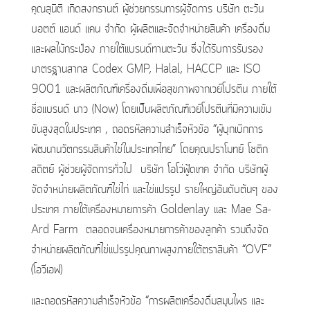
คุณสุนิติ เกิดสงกรานต์ ผู้ช่วยกรรมการผู้จัดการ บริษัท ตะวัน
บอตต์ แอนด์ แคน จำกัด ผู้ผลิตและจัดจำหน่ายสินค้า เครื่องดื่ม
และผลไม้กระป๋อง ภายใต้แบรนด์ทานตะวัน ซึ่งได้รับการรับรอง
มาตรฐานสากล Codex GMP, Halal, HACCP และ ISO
9001 และผลิตภัณฑ์เครื่องดื่มเพื่อสุขภาพจากเวย์โปรตีน ภายใต้
ชื่อแบรนด์ นาว (Now) โดยเป็นผลิตภัณฑ์เวย์โปรตีนที่มีความเข้ม
ข้นสูงสุดในประเทศ , ถอดรหัสความสำเร็จหัวข้อ “ผู้บุกเบิกการ
พัฒนานวัตกรรมสินค้าไข่ในประเทศไทย” โดยคุณปราโมทย์ โชติก
สถิตย์ ผู้ช่วยผู้จัดการทั่วไป บริษัท โอโว่ฟู้ดเทค จำกัด บริษัทผู้
จัดจำหน่ายผลิตภัณฑ์ไข่ไก่ และไข่แปรรูป รายใหญ่อันดับต้นๆ ของ
ประเทศ ภายใต้เครื่องหมายการค้า Goldenlay และ Mae Sa-
Ard Farm ตลอดจนเครื่องหมายการค้าของลูกค้า รวมถึงจัด
จำหน่ายผลิตภัณฑ์ไข่แปรรูปคุณภาพสูงภายใต้ตราสินค้า “OVF”
(โอวีเอฟ)
และถอดรหัสความสำเร็จหัวข้อ “การผลิตเครื่องดื่มสมุนไพร และ