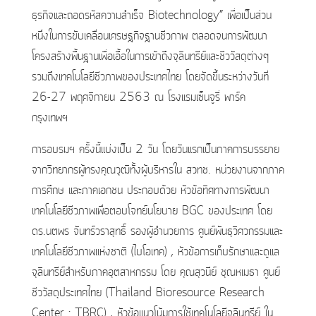
ธุรกิจและถอดรหัสความสำเร็จ Biotechnology” เพื่อเป็นส่วน
หนึ่งในการขับเคลื่อนเศรษฐกิจฐานชีวภาพ ตลอดจนการพัฒนา
โครงสร้างพื้นฐานเพื่อเอื้อในการเข้าถึงจุลินทรีย์และชีววัสดุต่างๆ
รวมถึงเทคโนโลยีชีวภาพของประเทศไทย โดยจัดขึ้นระหว่างวันที่
26-27 พฤศจิกายน 2563 ณ โรงแรมเซ็นจูรี่ พาร์ค
กรุงเทพฯ
การอบรมฯ ครั้งนี้แบ่งเป็น 2 วัน โดยวันแรกเป็นภาคการบรรยาย
จากวิทยากรผู้ทรงคุณวุฒิทั้งผู้บริหารใน สวทช. หน่วยงานจากภาค
การศึกษ และภาคเอกชน ประกอบด้วย หัวข้อทิศทางการพัฒนา
เทคโนโลยีชีวภาพเพื่อตอบโจทย์นโยบาย BGC ของประเทศ โดย
ดร.นตพร จันทร์วราสุทธิ์ รองผู้อำนวยการ ศูนย์พันธุวิศวกรรมและ
เทคโนโลยีชีวภาพแห่งชาติ (ไบโอเทค) , หัวข้อการเก็บรักษาและดูแล
จุลินทรีย์สำหรับภาคอุตสาหกรรม โดย คุณสุวนีย์ ชุณหเมธา ศูนย์
ชีววัสดุประเทศไทย (Thailand Bioresource Research
Center : TBRC) , หัวข้อแนวโน้มการใช้เทคโนโลยีจุลินทรีย์ ใน