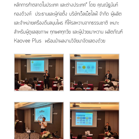
หลักการทำตลาดในประเทศ และต่างประเทศ” โดย คุณณัฐนันท์
ทองดีวงศ์ ประธานและผู้ก่อตั้ง บริษัทเว็ลเน็ซไลฟ์ จำกัด ผู้ผลิต
และจำหน่ายเครื่องดื่มสมุนไพร ที่ให้รสหวานจากธรรมชาติ เหมาะ
สำหรับผู้ดูแลสุขภาพ ทุกเพศทุกวัย และผู้ป่วยเบาหวาน ผลิตภัณฑ์
Kaovee Plus พร้อมนำผลงานวิจัยมาจัดแสดงด้วย