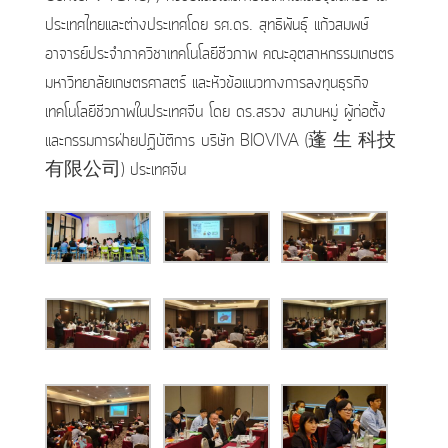
ประเทศไทยและต่างประเทศโดย รศ.ดร. สุทธิพันธุ์ แก้วสมพษ์
อาจารย์ประจำภาควิชาเทคโนโลยีชีวภาพ คณะอุตสาหกรรมเกษตร
มหาวิทยาลัยเกษตรศาสตร์ และหัวข้อแนวทางการลงทุนธุรกิจ
เทคโนโลยีชีวภาพในประเทศจีน โดย ดร.สรวง สมานหมู่ ผู้ก่อตั้ง
และกรรมการฝ่ายปฏิบัติการ บริษัท BIOVIVA (蓬 生 科技
有限公司) ประเทศจีน