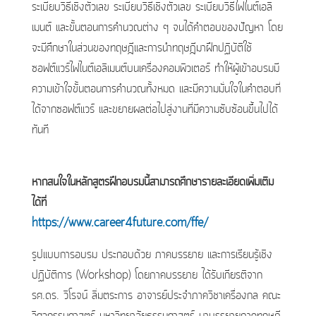
ระเบียบวิธีเชิงตัวเลข ระเบียบวิธีเชิงตัวเลข ระเบียบวิธีไฟไนต์เอลิ
เมนต์ และขั้นตอนการคำนวณต่าง ๆ จนได้คำตอบของปัญหา โดย
จะมีศึกษาในส่วนของทฤษฎีและการนำทฤษฎีมาฝึกปฏิบัติใช้
ซอฟต์แวร์ไฟไนต์เอลิเมนต์บนเครื่องคอมพิวเตอร์ ทำให้ผู้เข้าอบรมมี
ความเข้าใจขั้นตอนการคำนวณทั้งหมด และมีความมั่นใจในคำตอบที่
ได้จากซอฟต์แวร์ และขยายผลต่อไปสู่งานที่มีความซับซ้อนขึ้นไปได้
ทันที
หากสนใจในหลักสูตรฝึกอบรมนี้สามารถศึกษารายละเอียดเพิ่มเติม
ได้ที่
https://www.career4future.com/ffe/
รูปแบบการอบรม ประกอบด้วย ภาคบรรยาย และการเรียนรู้เชิง
ปฏิบัติการ (Workshop) โดยภาคบรรยาย ได้รับเกียรติจาก
รศ.ดร. วิโรจน์ ลิ่มตระการ อาจารย์ประจำภาควิชาเครื่องกล คณะ