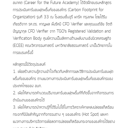
อนาคต (Career for the Future Academy) ได้จัดฝึกอบรมหลักสูตร
การประเมินคาร์บอนฟุตพริ้นท์ขององค์กร (Carbon Footprint for
Organization) รุ่นที่ 33 ณ โรงแรมเซ็นจูรี่ พาร์ค กรุงเทพ โดยได้รับ
เกียรติจาก รศ.ดร. หาญพล พึ่งรัศมี CFO Verifier และคุณมนต์ชัย จิตติ
ปัญญากุล CFO Verifier จาก TGO’s Registered Validation and
Verification Body ศูนย์ความเป็นเลิศทางด้านพลังงานเชิงนิเวศเศรษฐกิจ
(ECEE) คณะวิศวกรรมศาสตร์ มหาวิทยาลัยธรรมศาสตร์ มาเป็นวิทยากรใน
การอบรมครั้งนี้
หลักสูตรนี้มีวัตถุประสงค์
1. เพื่อสร้างความรู้ความเข้าใจเกี่ยวกับหลักการและวิธีการประเมินคาร์บอนฟุต
พริ้นท์ขององค์กร ตามแนวทางการประเมินคาร์บอนฟุตพริ้นท์ขององค์กรของ
ประเทศไทยของ อบก.
2. เพื่อให้สามารถคำนวณปริมาณคาร์บอนฟุตพริ้นท์ที่เกิดขึ้นจากกิจกรรมการ
ดำเนินงานขององค์กรได้
3. เพื่อให้สามารถนำความรู้ที่ได้รับไปใช้ในการวิเคราะห์หาแหล่งปล่อยแก๊สเรือน
กระจกที่มีนัยสำคัญจากกิจกรรมต่าง ๆ ขององค์กร (Hot Spot) และหา
แนวทางการบริหารจัดการเพื่อลดการปล่อยแก๊สเรือนกระจกขององค์กรได้อย่าง