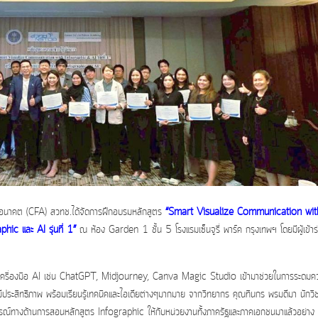
งอนาคต (CFA) สวทช.ได้จัดการฝึกอบรมหลักสูตร
“Smart Visualize Communication wit
hic และ AI รุ่นที่ 1”
ณ ห้อง Garden 1 ชั้น 5 โรงแรมเซ็นจูรี่ พาร์ค กรุงเทพฯ โดยมีผู้เข้าร
รการใช้เครื่องมือ AI เช่น ChatGPT, Midjourney, Canva Magic Studio เข้ามาช่วยในการระดมค
ะมีประสิทธิภาพ พร้อมเรียนรู้เทคนิคและไอเดียต่างๆมากมาย จากวิทยากร คุณทินกร พรมดีมา นักวิ
ารณ์ทางด้านการสอนหลักสูตร Infographic ให้กับหน่วยงานทั้งภาครัฐและภาคเอกชนมาแล้วอย่าง