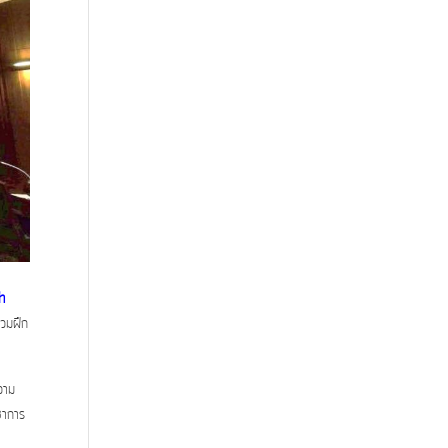
h
่วมฝึก
วาม
ชาการ