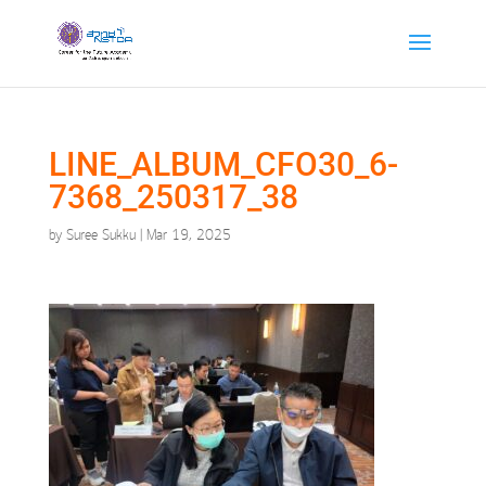
LINE_ALBUM_CFO30_6-
7368_250317_38
by
Suree Sukku
|
Mar 19, 2025