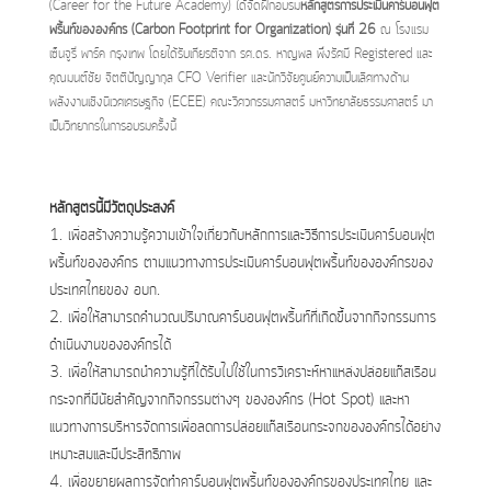
(Career for the Future Academy) ได้จัดฝึกอบรม
หลักสูตรการประเมินคาร์บอนฟุต
พริ้นท์ขององค์กร (Carbon Footprint for Organization) รุ่นที่ 26
ณ โรงแรม
เซ็นจูรี่ พาร์ค กรุงเทพ โดยได้รับเกียรติจาก รศ.ดร. หาญพล พึ่งรัศมี Registered และ
คุณมนต์ชัย จิตติปัญญากุล CFO Verifier และนักวิจัยศูนย์ความเป็นเลิศทางด้าน
พลังงานเชิงนิเวศเศรษฐกิจ (ECEE) คณะวิศวกรรมศาสตร์ มหาวิทยาลัยธรรมศาสตร์ มา
เป็นวิทยากรในการอบรมครั้งนี้
หลักสูตรนี้มีวัตถุประสงค์
1. เพื่อสร้างความรู้ความเข้าใจเกี่ยวกับหลักการและวิธีการประเมินคาร์บอนฟุต
พริ้นท์ขององค์กร ตามแนวทางการประเมินคาร์บอนฟุตพริ้นท์ขององค์กรของ
ประเทศไทยของ อบก.
2. เพื่อให้สามารถคำนวณปริมาณคาร์บอนฟุตพริ้นท์ที่เกิดขึ้นจากกิจกรรมการ
ดำเนินงานขององค์กรได้
3. เพื่อให้สามารถนำความรู้ที่ได้รับไปใช้ในการวิเคราะห์หาแหล่งปล่อยแก๊สเรือน
กระจกที่มีนัยสำคัญจากกิจกรรมต่างๆ ขององค์กร (Hot Spot) และหา
แนวทางการบริหารจัดการเพื่อลดการปล่อยแก๊สเรือนกระจกขององค์กรได้อย่าง
เหมาะสมและมีประสิทธิภาพ
4. เพื่อขยายผลการจัดทำคาร์บอนฟุตพริ้นท์ขององค์กรของประเทศไทย และ