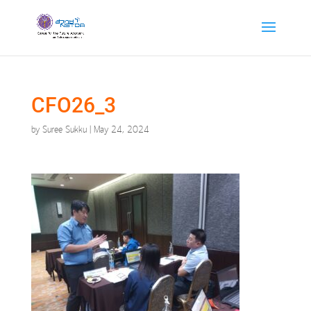
CFO26_3
by
Suree Sukku
|
May 24, 2024