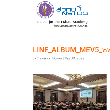
LINE_ALBUM_MEV5_๒
by
Chaweewan Morakul
|
May 30, 2022