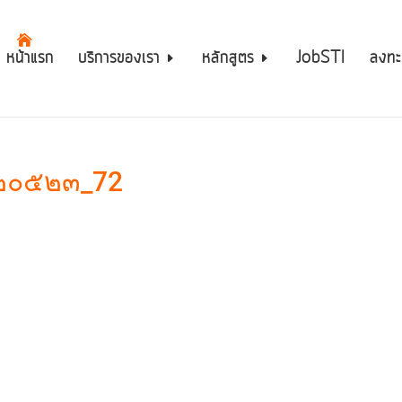
หน้าแรก
บริการของเรา
หลักสูตร
JobSTI
ลงทะ
๒๐๕๒๓_72