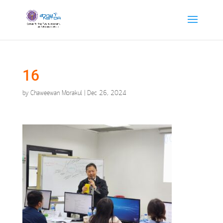
16
by
Chaweewan Morakul
|
Dec 26, 2024