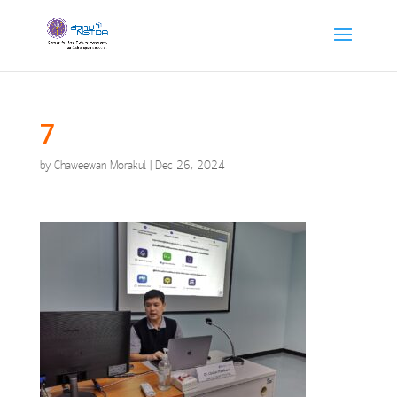
7
by
Chaweewan Morakul
|
Dec 26, 2024