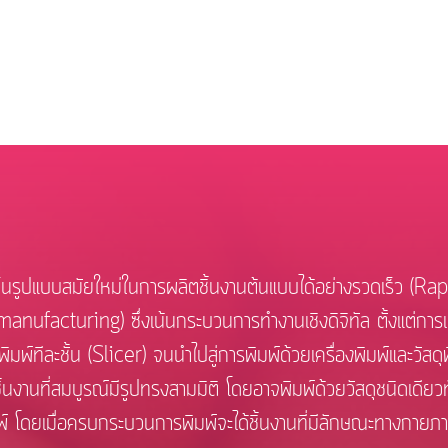
แบบสมัยใหม่ในการผลิตชิ้นงานต้นแบบได้อย่างรวดเร็ว (Ra
r manufacturing) ซึ่งเน้นกระบวนการทำงานเชิงดิจิทัล ตั้งแต่ก
พ์ทีละชั้น (Slicer) จนนำไปสู่การพิมพ์ด้วยเครื่องพิมพ์และวัสด
ิ้นงานที่สมบูรณ์มีรูปทรงสามมิติ โดยอาจพิมพ์ด้วยวัสดุชนิดเดียวท
พ์ โดยเมื่อครบกระบวนการพิมพ์จะได้ชิ้นงานที่มีลักษณะทางกา