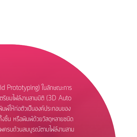
pid Prototyping) ในลักษณะการ
ารเตรียมไฟล์งานสามมิติ (3D Auto
ุพิมพ์ให้ก่อตัวเป็นองค์ประกอบของ
ั้งชิ้น หรือพิมพ์ด้วยวัสดุหลายชนิด
ยภาพครบถ้วนสมบูรณ์ตามไฟล์งานสาม