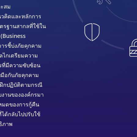
าะสม
ใจแนวคิดและหลักการ
ตรฐานสากลที่ใช้ใน
 (Business
รชี้บ่งภัยคุกคาม
กลไกเตรียมความ
รที่มีความซับซ้อน
ือกับภัยคุกคาม
ฝึกปฏิบัติตามกรณี
บบงานขององค์กรมา
งหมดของการกู้คืน
ได้กลับไปปรับใช้
ธิภาพ