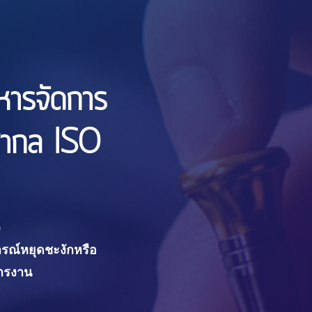
ิหารจัดการ
นสากล ISO
)
ารณ์หยุดชะงักหรือ
การงาน