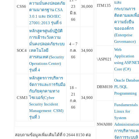
และ
ความมั่นคงปลอดภัย
ITM135
CSS6
23
36,000
กระบวนการ
ตามมาตรฐาน CSA
มิ.ย.
ติดตามผลเพื่
3.0.1 และ ISO/IEC
66
ความยั่งยืน
27001:2013 รุ่นที่ 6
ขององค์กร
หลักสูตรศูนย์ปฏิบัติ
(Enterprise
การเฝ้าระวังความ
Governance)
มั่นคงปลอดภัยระบบ
4 – 7
Web
SOC4
เทคโนโลยี
ก.ค.
34,900
Application
สารสนเทศ (Security
66
\ASP021
using ASP.NE
Operations Center)
Core (C#)
รุ่นที่ 4
หลักสูตรการบริหาร
Oracle Databa
จัดการและการรับมือ
DBM039
PL/SQL
18 –
กับภัยคุกคามทาง
Programming
21
CSM3
ไซเบอร์(Cyber
34,900
ก.ค.
Security Incident
Fundamentals
66
Management: CSM)
Linux for
รุ่นที่ 3
System
NWA080
Administratio
การบริหารแล
สอบถามข้อมูลเพิ่มเติมได้ที่ 0 2644 8150 ต่อ
จัดการระบบลิ