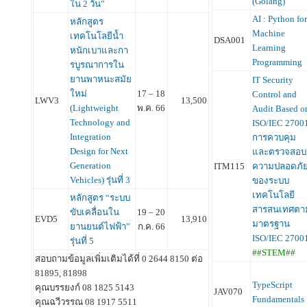
(Golang)
ใน 2 วัน”
AI : Python for
หลักสูตร
Machine
เทคโนโลยีน้ำ
DSA001
Learning
หนักเบาและกา
Programming
รบูรณาการใน
ยานพาหนะสมัย
IT Security
ใหม่
17 – 18
Control and
LWV3
13,500
(Lightweight
พ.ค. 66
Audit Based o
Technology and
ISO/IEC 2700
Integration
การควบคุม
Design for Next
และตรวจสอบ
Generation
ITM115
ความปลอดภั
Vehicles) รุ่นที่ 3
ของระบบ
เทคโนโลยี
หลักสูตร “ระบบ
สารสนเทศตา
ขับเคลื่อนใน
19 – 20
EVD5
13,910
มาตรฐาน
ยานยนต์ไฟฟ้า”
ก.ค. 66
ISO/IEC 2700
รุ่นที่ 5
##STEM##
สอบถามข้อมูลเพิ่มเติมได้ที่ 0 2644 8150 ต่อ
81895, 81898
TypeScript
คุณบรรยงก์ 08 1825 5143
JAV070
Fundamentals
คุณฉวีวรรณ 08 1917 5511