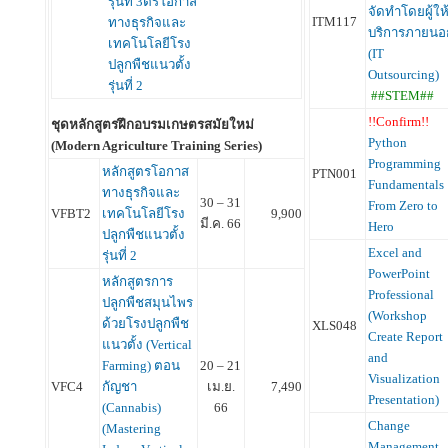
รุ่นที่ 3ตรโอกาส
จัดทำโดยผู้ให
ITM117
ทางธุรกิจและ
บริการภายนอ
เทคโนโลยีโรง
(IT
ปลูกพืชแนวตั้ง
Outsourcing)
รุ่นที่ 2
##STEM##
!!Confirm!!
ชุดหลักสูตรฝึกอบรมเกษตรสมัยใหม่
Python
(Modern Agriculture Training Series)
Programming
หลักสูตรโอกาส
PTN001
Fundamentals 
ทางธุรกิจและ
30 – 31
From Zero to
VFBT2
เทคโนโลยีโรง
9,900
มี.ค. 66
Hero
ปลูกพืชแนวตั้ง
Excel and
รุ่นที่ 2
PowerPoint
หลักสูตรการ
Professional
ปลูกพืชสมุนไพร
(Workshop
ด้วยโรงปลูกพืช
XLS048
Create Report
แนวตั้ง (Vertical
and
Farming) ตอน
20 – 21
Visualization
VFC4
กัญชา
เม.ย.
7,490
Presentation)
(Cannabis)
66
Change
(Mastering
Management