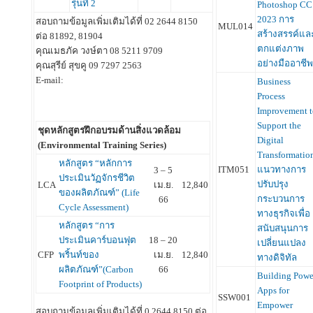
รุ่นที่ 2
Photoshop CC
2023 การ
สอบถามข้อมูลเพิ่มเติมได้ที่ 02 2644 8150
MUL014
สร้างสรรค์แล
ต่อ 81892, 81904
ตกแต่งภาพ
คุณเมธภัค วงษ์ตา 08 5211 9709
อย่างมืออาชี
คุณสุรีย์ สุขคู 09 7297 2563
E-mail:
Business
Process
Improvement t
Support the
ชุดหลักสูตรฝึกอบรมด้านสิ่งแวดล้อม
Digital
(Environmental Training Series)
Transformatio
หลักสูตร “หลักการ
ITM051
แนวทางการ
3 – 5
ประเมินวัฏจักรชีวิต
ปรับปรุง
LCA
เม.ย.
12,840
ของผลิตภัณฑ์” (Life
กระบวนการ
66
Cycle Assessment)
ทางธุรกิจเพื่อ
หลักสูตร “การ
สนับสนุนการ
ประเมินคาร์บอนฟุต
18 – 20
เปลี่ยนแปลง
CFP
พริ้นท์ของ
เม.ย.
12,840
ทางดิจิทัล
ผลิตภัณฑ์”(Carbon
66
Building Powe
Footprint of Products)
Apps for
SSW001
Empower
สอบถามข้อมูลเพิ่มเติมได้ที่ 0 2644 8150 ต่อ