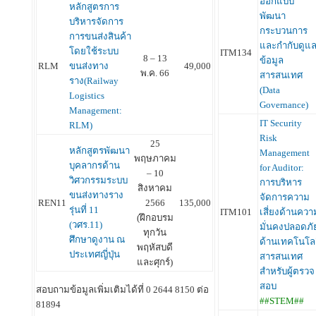
ออกแบบ
หลักสูตรการ
พัฒนา
บริหารจัดการ
กระบวนการ
การขนส่งสินค้า
และกำกับดูแ
โดยใช้ระบบ
ITM134
8 – 13
ข้อมูล
RLM
ขนส่งทาง
49,000
พ.ค. 66
สารสนเทศ
ราง(Railway
(Data
Logistics
Governance)
Management:
IT Security
RLM)
Risk
25
หลักสูตรพัฒนา
Management
พฤษภาคม
บุคลากรด้าน
for Auditor:
– 10
วิศวกรรมระบบ
การบริหาร
สิงหาคม
ขนส่งทางราง
จัดการความ
REN11
2566
135,000
รุ่นที่ 11
ITM101
เสี่ยงด้านควา
(ฝึกอบรม
(วศร.11)
มั่นคงปลอดภั
ทุกวัน
ศึกษาดูงาน ณ
ด้านเทคโนโล
พฤหัสบดี
ประเทศญี่ปุ่น
สารสนเทศ
และศุกร์)
สำหรับผู้ตรวจ
สอบ
สอบถามข้อมูลเพิ่มเติมได้ที่ 0 2644 8150 ต่อ
##STEM##
81894