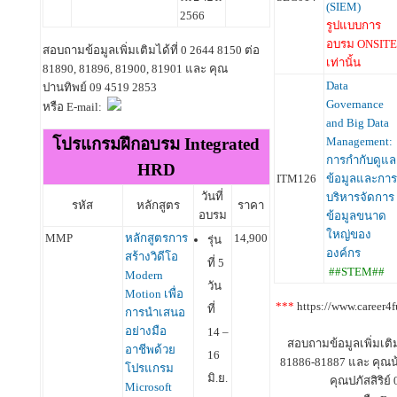
(SIEM)
2566
รูปแบบการ
อบรม ONSITE
สอบถามข้อมูลเพิ่มเติมได้ที่ 0 2644 8150 ต่อ
เท่านั้น
81890, 81896, 81900, 81901 และ คุณ
Data
ปานทิพย์ 09 4519 2853
Governance
หรือ E-mail:
and Big Data
โปรแกรมฝึกอบรม Integrated
Management:
การกำกับดูแล
HRD
ITM126
ข้อมูลและการ
วันที่
บริหารจัดการ
รหัส
หลักสูตร
ราคา
อบรม
ข้อมูลขนาด
ใหญ่ของ
MMP
หลักสูตรการ
14,900
รุ่น
องค์กร
สร้างวิดีโอ
ที่ 5
##STEM##
Modern
วัน
Motion เพื่อ
***
https://www.career4f
ที่
การนำเสนอ
อย่างมือ
14 –
สอบถามข้อมูลเพิ่มเติม
อาชีพด้วย
16
81886-81887 และ คุณน้
โปรแกรม
มิ.ย.
คุณปภัสสิริย์
Microsoft