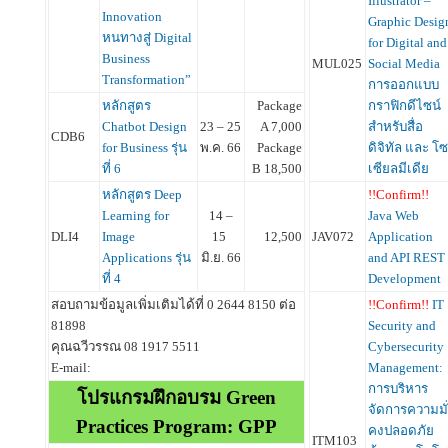
Illustrator –
Innovation
Graphic Desig
หนทางสู่ Digital
for Digital and
Business
MUL025
Social Media
Transformation”
การออกแบบ
หลักสูตร
Package
กราฟิกดีไซน์
Chatbot Design
23 – 25
A 7,000
สำหรับสื่อ
CDB6
for Business รุ่น
พ.ค. 66
Package
ดิจิทัล และ โซ
ที่ 6
B 18,500
เซียลมีเดีย
หลักสูตร Deep
!!Confirm!!
Learning for
14 –
Java Web
DLI4
Image
15
12,500
JAV072
Application
Applications รุ่น
มิ.ย. 66
and API REST
ที่ 4
Development
สอบถามข้อมูลเพิ่มเติมได้ที่ 0 2644 8150 ต่อ
!!Confirm!!
IT
81898
Security and
คุณฉวีวรรณ 08 1917 5511
Cybersecurity
E-mail:
Management:
การบริหาร
โปรแกรมฝึกอบรม Green
จัดการความมั
Practices Program: GPP
คงปลอดภัย
ITM103