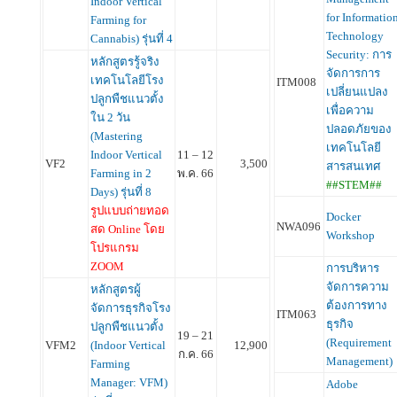
Indoor Vertical
for Informatio
Farming for
Technology
Cannabis) รุ่นที่ 4
Security: การ
หลักสูตรรู้จริง
จัดการการ
เทคโนโลยีโรง
ITM008
เปลี่ยนแปลง
ปลูกพืชแนวตั้ง
เพื่อความ
ใน 2 วัน
ปลอดภัยของ
(Mastering
เทคโนโลยี
Indoor Vertical
11 – 12
VF2
3,500
สารสนเทศ
Farming in 2
พ.ค. 66
##STEM##
Days) รุ่นที่ 8
รูปแบบถ่ายทอด
Docker
NWA096
สด Online โดย
Workshop
โปรแกรม
ZOOM
การบริหาร
จัดการความ
หลักสูตรผู้
ต้องการทาง
จัดการธุรกิจโรง
ITM063
ธุรกิจ
ปลูกพืชแนวตั้ง
19 – 21
(Requirement
VFM2
(Indoor Vertical
12,900
ก.ค. 66
Management)
Farming
Manager: VFM)
Adobe