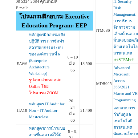
08 5324 2684 คุณนพมล
IT Security
E-mail:
Risk
Management:
โปรแกรมฝึกอบรม Executive
การบริหาร
Education Program: EEP
จัดการความ
ITM086
เสี่ยงด้านควา
หลักสูตรฝึกอบรมเชิง
มั่นคงปลอดภั
ปฏิบัติการ การจัดทำ
ด้านเทคโนโล
สถาปัตยกรรมระบบ
สารสนเทศ
ขององค์กร รุ่นที่ 6
8 – 10
##STEM##
(Enterprise
EAW6
มี.ค.
18,500
Architecture
Advanced
66
Workshop)
Microsoft
รูปแบบถ่ายทอดสด
Access
MDB005
Online โดย
365/2021
โปรแกรม ZOOM
Macro and V
Programming
20 –
หลักสูตร IT Audit for
24
ออกแบบการ
ITA18
Non – IT Auditor
21,400
มี.ค.
กำกับดูแล
Masterclass
66
เทคโนโลยี
สารสนเทศ
หลักสูตรการนำระบบ
8 – 9,
พัฒนานโยบา
งานขึ้นคลาวด์ให้มี
21 –