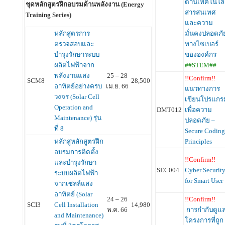
ด้านเทคโนโล
ชุดหลักสูตรฝึกอบรมด้านพลังงาน (Energy
สารสนเทศ
Training Series)
และความ
มั่นคงปลอดภั
หลักสูตรการ
ทางไซเบอร์
ตรวจสอบและ
ขององค์กร
บำรุงรักษาระบบ
##STEM##
ผลิตไฟฟ้าจาก
พลังงานแสง
25 – 28
!!Confirm!!
SCM8
28,500
อาทิตย์อย่างครบ
เม.ย. 66
แนวทางการ
วงจร (Solar Cell
เขียนโปรแกร
Operation and
DMT012
เพื่อความ
Maintenance) รุ่น
ปลอดภัย –
ที่ 8
Secure Coding
Principles
หลักสูหลักสูตรฝึก
อบรมการติดตั้ง
!!Confirm!!
และบำรุงรักษา
SEC004
Cyber Securit
ระบบผลิตไฟฟ้า
for Smart User
จากเซลล์แสง
อาทิตย์ (Solar
!!Confirm!!
24 – 26
SCI3
Cell Installation
14,980
การกำกับดูแ
พ.ค. 66
and Maintenance)
โครงการที่ถูก