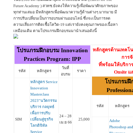
Future Academy ) สวทช.ยังคงให้ความรู้เพื่อพัฒนาศักยภาพของ
ทุกท่านเสมอ มีหลักสูตรเพื่อพัฒนาความรู้ด้านต่างๆ มากมาย มี
การปรับเปลี่ยนเป็นการอบรมผ่านออนไลน์ ซึ่งจะเป็นการลด
ความเสี่ยงการติดเชื้อโควิด-19 แต่เรายังคงคุณภาพของเนื้อหา
เหมือนเดิม ตามโปรแกรมฝึกอบรมมานำเสนอดังนี้
โปรแกรมฝึกอบรม Innovation
หลักสูตรด้านเทคโ
การจ
Practices Program: IPP
ที่พร้อมให้บริก
วันที่
รหัส
หลักสูตร
ราคา
Onsite แ
อบรม
โปรแกรมฝึ
หลักสูตร Service
Innovation
Profession
Masterclass
2023“นวัตกรรม
รหัส
หลักสูตร
บริการ กลยุทธ์
เพื่อการปรับ
24 – 28
SIM
เปลี่ยนสู่ธุรกิจ
25,000
Adobe
เม.ย 66
โลกดิจิทัล
Photoshop an
Service