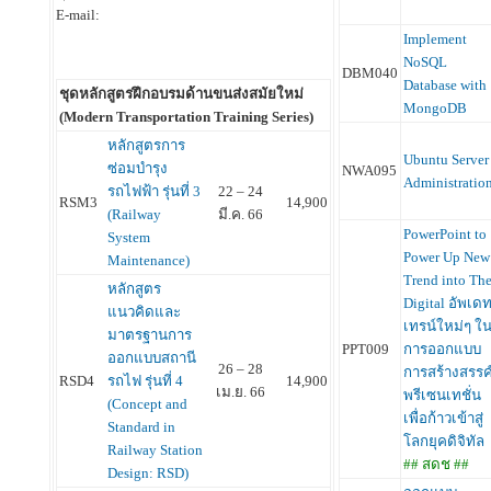
E-mail:
Implement
NoSQL
DBM040
Database with
ชุดหลักสูตรฝึกอบรมด้านขนส่งสมัยใหม่
MongoDB
(Modern Transportation Training Series)
หลักสูตรการ
Ubuntu Server
ซ่อมบำรุง
NWA095
Administratio
รถไฟฟ้า รุ่นที่ 3
22 – 24
RSM3
14,900
(Railway
มี.ค. 66
PowerPoint to
System
Power Up New
Maintenance)
Trend into Th
หลักสูตร
Digital อัพเด
แนวคิดและ
เทรน์ใหม่ๆ ใ
มาตรฐานการ
PPT009
การออกแบบ
ออกแบบสถานี
26 – 28
การสร้างสรรค
RSD4
รถไฟ รุ่นที่ 4
14,900
เม.ย. 66
พรีเซนเทชั่น
(Concept and
เพื่อก้าวเข้าสู่
Standard in
โลกยุคดิจิทัล
Railway Station
## สดช ##
Design: RSD)