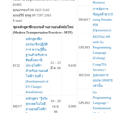
Business
81895
การจัดการ
คุณบรรยงก์ 08 1825 5143
ข้อมูลด้วย ET
คุณสุรีย์ สุขคู 09 7297 2563
DSA017
using Pentaho
E-mail:
PDI
ชุดหลักสูตรฝึกอบรมด้านยานยนต์สมัยใหม่
(Opensource)
(Modern Transportation Practices : MTP)
RESTful API
หลักสูตรฝึก
with Go
อบรมเชิงปฏิบัติ
GPL003
Programming
การ ความรู้พื้น
Language
ฐานสำหรับช่าง
(Golang)
ติดตั้งสถานี
22 – 23
CompTIA
ECI2
ประจุไฟฟ้า
9,630
มี.ค. 66
Security+
สำหรับยานยนต์
SEC016
รูปแบบการ
ไฟฟ้า รุ่นที่ 2
อบรม ONSITE
(Fundamental of
เท่านั้น
EV Charger
Installation)
Go
Programming
หลักสูตร “รู้จริง
19 – 20
GPL002
Language –
ทุกเทคโนโลยี
MEV7
เม.ย.
9,900
Fundamental
ยานยนต์ไฟฟ้า
66