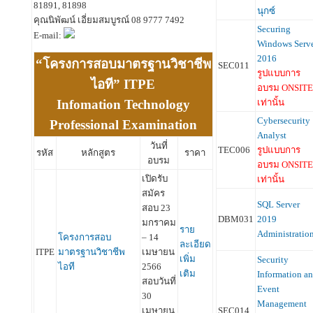
81891, 81898
นุกซ์
คุณนิพัฒน์ เอี่ยมสมบูรณ์ 08 9777 7492
Securing
E-mail:
Windows Serv
2016
“โครงการสอบมาตรฐานวิชาชีพ
SEC011
รูปแบบการ
ไอที” ITPE
อบรม ONSITE
เท่านั้น
Infomation Technology
Cybersecurity
Professional Examination
Analyst
วันที่
TEC006
รูปแบบการ
รหัส
หลักสูตร
ราคา
อบรม
อบรม ONSITE
เปิดรับ
เท่านั้น
สมัคร
SQL Server
สอบ 23
DBM031
2019
มกราคม
ราย
Administratio
โครงการสอบ
– 14
ละเอียด
ITPE
มาตรฐานวิชาชีพ
เมษายน
เพิ่ม
Security
ไอที
2566
เติม
Information a
สอบวันที่
Event
30
Management
SEC014
เมษายน