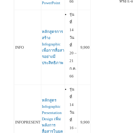
หรือ E-
66
PowerPoint
รุ่น
ที่
14
หลักสูตรการ
วัน
สร้าง
Infographic
ที่
INFO
9,900
เพื่อการสื่่อสา
20 –
รอย่างมี
21
ประสิทธิภาพ
ก.ค.
66
รุ่น
ที่
หลักสูตร
14
Infographic
วัน
Presentation
Design เพิ่ม
ที่
INFOPRESENT
9,900
พลังการ
16 –
สื่อสารในยุค