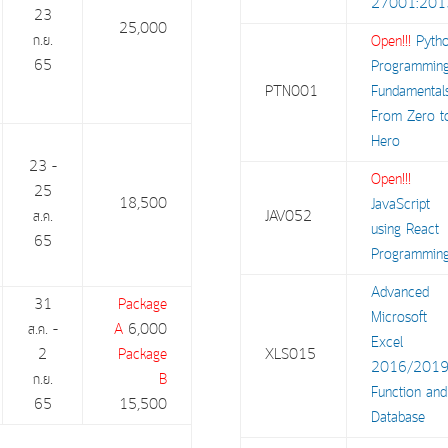
27001:20
23
25,000
ก.ย.
Open!!!
Pyth
65
Programmin
PTN001
Fundamentals
From Zero t
Hero
23 –
Open!!!
25
18,500
JavaScript
ส.ค.
JAV052
using React
65
Programmin
Advanced
31
Package
Microsoft
ส.ค. –
A
6,000
Excel
2
Package
XLS015
2016/201
ก.ย.
B
Function and
65
15,500
Database