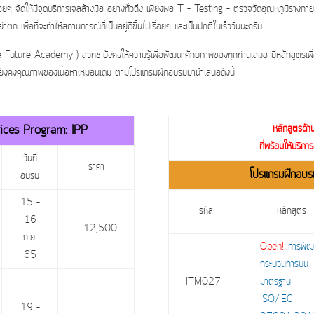
ัดให้มีจุดบริการเจลล้างมือ อย่างทั่วถึง เพียงพอ T – Testing – ตรวจวัดอุณหภูมิร่างกาย
 เพื่อที่จะทำให้สถานการณ์ที่เป็นอยู่ดีขึ้นไปเรื่อยๆ และเป็นปกติในเร็ววันนะครับ
ure Academy ) สวทช.ยังคงให้ความรู้เพื่อพัฒนาศักยภาพของทุกท่านเสมอ มีหลักสูตรเพื่อพ
เรายังคงคุณภาพของเนื้อหาเหมือนเดิม ตามโปรแกรมฝึกอบรมมานำเสนอดังนี้
tices Program: IPP
หลักสูตรด้า
ที่พร้อมให้บริ
วันที่
ราคา
โปรแกรมฝึกอบ
อบรม
15 –
รหัส
หลักสูตร
16
12,500
ก.ย.
Open!!!
การพั
65
กระบวนการบน
ITM027
มาตรฐาน
ISO/IEC
19 –