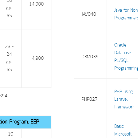
10
14,900
ส.ค.
Java for Non
JAV040
65
Programme
Oracle
23 –
Database
24
DBM039
4,900
PL/SQL
ส.ค.
Programmin
65
PHP using
81894
PHP027
Laravel
Framework
ation Program: EEP
Basic
10
Microsoft