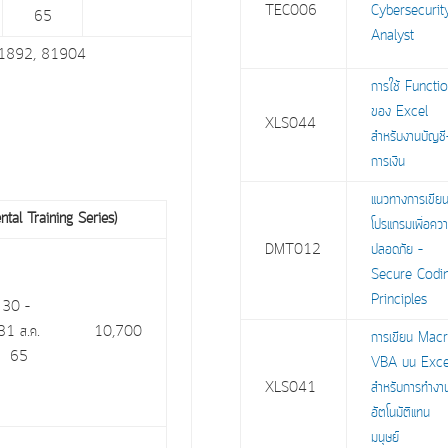
TEC006
Cybersecurit
65
Analyst
่อ 81892, 81904
การใช้ Functi
ของ Excel
XLS044
สำหรับงานบัญชี
การเงิน
แนวทางการเขีย
ental Training Series)
โปรแกรมเพื่อคว
DMT012
ปลอดภัย –
Secure Codi
Principles
30 –
31 ส.ค.
10,700
การเขียน Mac
65
VBA บน Exce
XLS041
สำหรับการทำงา
อัตโนมัติแทน
มนุษย์