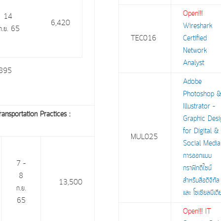
Open!!!
14
6,420
Wireshark
ก.ย. 65
TEC016
Certified
Network
Analyst
81895
Adobe
Photoshop 
Illustrator –
Transportation Practices :
Graphic Desi
for Digital &
MUL025
Social Media
การออกแบบ
7 –
กราฟิกดีไซน์
8
สำหรับสื่อดิจิทัล
13,500
ก.ย.
และ โซเซียลมีเด
65
Open!!! IT