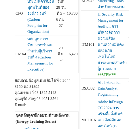
XLS042
Marketing Tools
ประเมินคาร์บอน
รุ่นที่
สำหรับการตลาด
ฟุตพริ้นท์ของ
28 วัน
CFO
องค์กร รุ่นที่
ที่ 5 –
10,700
IT Security Risk
(Carbon
6 ก.ย.
Management for
Footprint for
67
Auditor: การ
Organization)
บริหารจัดการ
ความเสี่ยง
หลักสูตรการ
ITM101
ด้านความมั่นคง
จัดการคาร์บอน
20
ปลอดภัย
สำหรับผู้บริหาร
CMX4
มิ.ย.
6,420
เทคโนโลยี
รุ่นที่ 4 (Carbon
67
สารสนเทศสำหรับ
Management for
ผู้ตรวจสอบ
Executive)
##STEM##
สอบถามข้อมูลเพิ่มเติมได้ที่ 0 2644
AI : Python for
8150 ต่อ 81895
DSA002
Data Analyst
คุณบรรยงก์ 08 1825 5143
Programming
คุณสุรีย์ สุขคู 08 4051 3564
Adobe InDesign
E-mail:
CC 2024 การ
สร้างสื่อสิ่งพิมพ์
ชุดหลักสูตรฝึกอบรมด้านพลังงาน
MUL016
และสื่อดิจิตอล
(Energy Training Series)
ออนไลน์ (E-
หลักสูตร