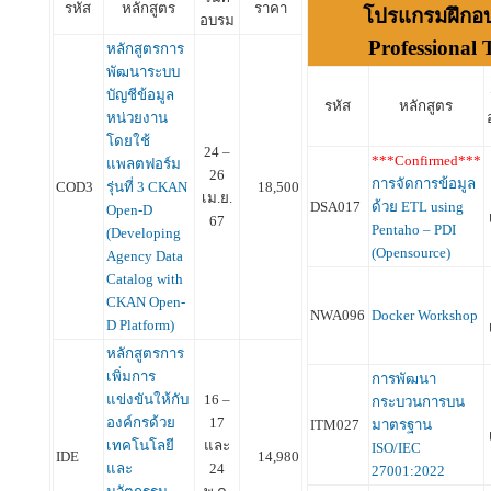
รหัส
หลักสูตร
ราคา
โปรแกรมฝึกอ
อบรม
Professional 
หลักสูตรการ
พัฒนาระบบ
บัญชีข้อมูล
รหัส
หลักสูตร
หน่วยงาน
โดยใช้
24 –
***Confirmed***
แพลตฟอร์ม
26
การจัดการข้อมูล
COD3
รุ่นที่ 3 CKAN
18,500
เม.ย.
DSA017
ด้วย ETL using
Open-D
67
Pentaho – PDI
(Developing
(Opensource)
Agency Data
Catalog with
CKAN Open-
NWA096
Docker Workshop
D Platform)
หลักสูตรการ
เพิ่มการ
การพัฒนา
แข่งขันให้กับ
16 –
กระบวนการบน
องค์กรด้วย
17
ITM027
มาตรฐาน
เทคโนโลยี
และ
ISO/IEC
IDE
14,980
และ
24
27001:2022