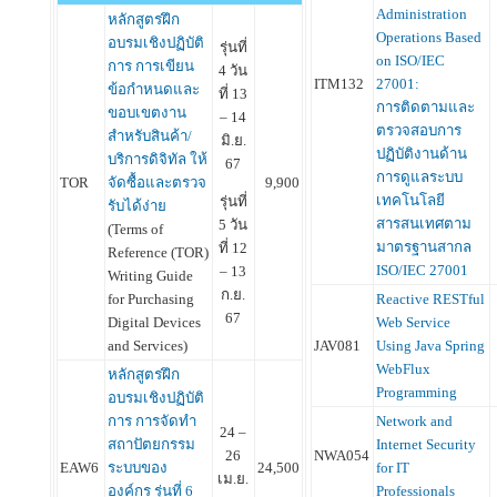
Administration
หลักสูตรฝึก
Operations Based
อบรมเชิงปฏิบัติ
รุ่นที่
on ISO/IEC
การ การเขียน
4 วัน
ITM132
27001:
ข้อกำหนดและ
ที่ 13
การติดตามและ
ขอบเขตงาน
– 14
ตรวจสอบการ
สำหรับสินค้า/
มิ.ย.
ปฏิบัติงานด้าน
บริการดิจิทัล ให้
67
การดูแลระบบ
TOR
จัดซื้อและตรวจ
9,900
เทคโนโลยี
รุ่นที่
รับได้ง่าย
สารสนเทศตาม
5 วัน
(Terms of
มาตรฐานสากล
ที่ 12
Reference (TOR)
ISO/IEC 27001
– 13
Writing Guide
ก.ย.
Reactive RESTful
for Purchasing
67
Web Service
Digital Devices
JAV081
Using Java Spring
and Services)
WebFlux
หลักสูตรฝึก
Programming
อบรมเชิงปฏิบัติ
Network and
การ การจัดทำ
24 –
Internet Security
สถาปัตยกรรม
NWA054
26
for IT
EAW6
ระบบของ
24,500
เม.ย.
Professionals
องค์กร รุ่นที่ 6