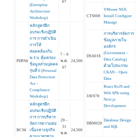
67
(Enterprise
VMware NSX:
Architecture
CTS008
Install Configure
Workshop)
Manage
หลักสูตรฝึก
อบรมเชิงปฏิบัติ
การบริหารจัดการ
การ การดำเนิน
ข้อมูลภายใน
การให้
องค์กร
สอดคล้องกับ
(Government –
7 – 9
DSA018
พ.ร.บ. คุ้มครอง
Data Catalog)
PDPA6
พ.ค.
24,500
ข้อมูลส่วนบุคคล
ด้วยโปรแกรม
67
รุ่นที่ 6 (Personal
CKAN – Open
Data Protection
Data
Act –
React RxJS and
Compliance
Web APIs using
JAV078
Workshop)
Next.js
หลักสูตรฝึก
Development
อบรมเชิงปฏิบัติ
การ การบริหาร
Database Design
29 –
DBM020
จัดการความต่อ
and SQL
31
BCS6
เนื่องทางธุรกิจ
24,500
พ.ค.
ตามมาตรฐาน