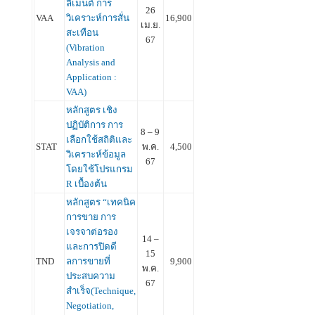
ลิเมนต์ การ
26
VAA
วิเคราะห์การสั่น
16,900
เม.ย.
สะเทือน
67
(Vibration
Analysis and
Application :
VAA)
หลักสูตร เชิง
ปฏิบัติการ การ
8 – 9
เลือกใช้สถิติและ
STAT
พ.ค.
4,500
วิเคราะห์ข้อมูล
67
โดยใช้โปรแกรม
R เบื้องต้น
หลักสูตร “เทคนิค
การขาย การ
เจรจาต่อรอง
14 –
และการปิดดี
15
TND
ลการขายที่
9,900
พ.ค.
ประสบความ
67
สำเร็จ(Technique,
Negotiation,