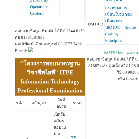
5 (Security
Operations
แนวทางการ
Center)
เขียนโปรแกรม
เพื่อความ
DMT012
ปลอดภัย – Secure
สอบถามข้อมูลเพิ่มเติมได้ที่ 0 2644 8150
Coding
ต่อ 81891, 81898
Principles
คุณนิพัฒน์ เอี่ยมสมบูรณ์ 08 9777 7492
E-mail:
##STEM## : www.ste
สอบถามข้อมูลเพิ่มเติมได้ที่ 0
“โครงการสอบมาตรฐาน
81887 และ คุณน้อมจิตร์ 08 6
วิชาชีพไอที” ITPE
ริย์ 08 9928
หรือ E-mail
Infomation Technology
Professional Examination
วันที่
รหัส
หลักสูตร
ราคา
อบรม
เปิดรับ
สมัคร
สอบ 12
ม.ค. –
ราย