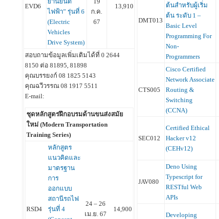
ยานยนต์
19
ต้นสำหรับผู้เริ่ม
EVD6
13,910
ไฟฟ้า” รุ่นที่ 6
ก.ค.
ต้น ระดับ 1 –
DMT013
(Electric
67
Basic Level
Vehicles
Programming For
Drive System)
Non-
สอบถามข้อมูลเพิ่มเติมได้ที่ 0 2644
Programmers
8150 ต่อ 81895, 81898
Cisco Certified
คุณบรรยงก์ 08 1825 5143
Network Associate
คุณฉวีวรรณ 08 1917 5511
CTS005
Routing &
E-mail:
Switching
(CCNA)
ชุดหลักสูตรฝึกอบรมด้านขนส่งสมัย
ใหม่ (Modern Transportation
Certified Ethical
Training Series)
SEC012
Hacker v12
หลักสูตร
(CEHv12)
แนวคิดและ
Deno Using
มาตรฐาน
Typescript for
การ
JAV080
RESTful Web
ออกแบบ
APIs
สถานีรถไฟ
24 – 26
RSD4
รุ่นที่ 4
14,900
เม.ย. 67
Developing