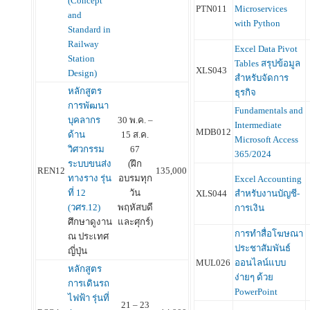
(Concept
PTN011
Microservices
and
with Python
Standard in
Railway
Excel Data Pivot
Station
Tables สรุปข้อมูล
XLS043
Design)
สำหรับจัดการ
หลักสูตร
ธุรกิจ
การพัฒนา
Fundamentals and
บุคลากร
30 พ.ค. –
Intermediate
MDB012
ด้าน
15 ส.ค.
Microsoft Access
วิศวกรรม
67
365/2024
ระบบขนส่ง
(ฝึก
REN12
135,000
ทางราง รุ่น
อบรมทุก
Excel Accounting
ที่ 12
วัน
XLS044
สำหรับงานบัญชี-
(วศร.12)
พฤหัสบดี
การเงิน
ศึกษาดูงาน
และศุกร์)
การทำสื่อโฆษณา
ณ ประเทศ
ประชาสัมพันธ์
ญี่ปุ่น
MUL026
ออนไลน์แบบ
หลักสูตร
ง่ายๆ ด้วย
การเดินรถ
PowerPoint
ไฟฟ้า รุ่นที่
21 – 23