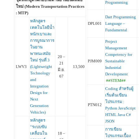
Programming
ใหม่ (Modern Transportation Practices
: MTP)
Dart Programming
หลักสูตร
DPL001
Language –
เทคโนโลยีน้ำ
Fundamental
หนักเบาและ
การบูรณาการ
Project
ในยาน
Management
พาหนะสมัย
Competency for
20 –
ใหม่ รุ่นที่ 3
PJM009
Sustainable
21
LWV3
(Lightweight
13,500
Industrial
มิ.ย.
Technology
Development
67
and
##STEM##
Integration
Coding สำหรับผู้
Design for
เริ่มต้นเขียน
Next
โปรแกรม :
PTN012
Generation
Python JavaScript
Vehicles)
HTML Java C#
หลักสูตร
JSON
“ระบบขับ
การเขียน
เคลื่อนใน
18 –
โปรแกรมเบื้อง