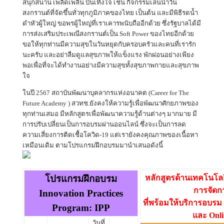
สนุกสนาน เพลิดเพลิน บันเทิงใจ เช่น กิจกรรมเล่นน้ำวัน
สงกรานต์ที่จัดขึ้นทั่วทุกภูมิภาคของไทย เป็นต้น และมีพิธีรดน้ำ
ดำหัวผู้ใหญ่ ขอพรผู้ใหญ่ที่เราเคารพนับถืออีกด้วย ซึ่งรัฐบาลได้มี
การส่งเสริมประเพณีสงกรานต์เป็น Soft Power ของไทยอีกด้วย
ขอให้ทุกท่านมีความสุขในวันหยุดกับครอบครัวและคนที่เรารัก
นะครับ และอย่าลืมดูแลสุขภาพให้แข็งแรง พักผ่อนอย่างเพียง
พอเพื่อที่จะได้ทำงานอย่างมีความสุขทั้งสุขภาพกายและสุขภาพ
ใจ
ในปี 2567 สถาบันพัฒนาบุคลากรแห่งอนาคต (Career for The
Future Academy ) สวทช.ยังคงให้ความรู้เพื่อพัฒนาศักยภาพของ
ทุกท่านเสมอ มีหลักสูตรเพื่อพัฒนาความรู้ด้านต่างๆ มากมาย มี
การปรับเปลี่ยนเป็นการอบรมผ่านออนไลน์ ซึ่งจะเป็นการลด
ความเสี่ยงการติดเชื้อโควิด-19 แต่เรายังคงคุณภาพของเนื้อหา
เหมือนเดิม ตามโปรแกรมฝึกอบรมมานำเสนอดังนี้
โปรแกรมฝึกอบรม
หลักสูตรด้านเทคโนโ
การจัดก
Innovation Practices
ที่พร้อมให้บริการอบรม
Program: IPP
และ Onli
วันที่