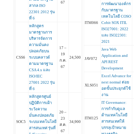
67
การพัฒนาองค์กร
สากล ISO
กับมาตรฐาน
22301:2012 รุ่น
เทคโนโลยี COSO
ที่ 6
ITM066
Cobit SOX ITIL
หลักสูตร
ISO27001: 2022
มาตรฐานการ
และ ISO22301:
บริหารจัดการ
2021
ความมั่นคง
17 –
Java Web
ปลอดภัยบน
19
Application and
CSS6
ระบบคลาวด์
24,500
JAV072
ก.ค.
API REST
ตามมาตรฐาน
67
Development
CSA 4.x และ
Excel Advance for
ISO/IEC
next normal ต่อย
27001:2022 รุ่น
XLS051
อดขั้นประยุกต์ใช้
ที่ 6
งาน
หลักสูตรศูนย์
IT Governance:
ปฏิบัติการเฝ้า
การกำกับดูแล
ระวังความ
20 –
ด้านเทคโนโลยี
มั่นคงปลอดภัย
ITM125
23
สารสนเทศให้
SOC5
ระบบเทคโนโลยี
34,900
ส.ค.
บรรลุเป้าหมาย
สารสนเทศ รุ่นที่
67
ทางธุรกิจ