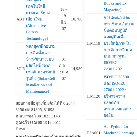
Books and E-
เทคโนโลยี
18 –
Magazine)
แบตเตอรี่ทาง
19
การพัฒนา และ
ABT
เลือกใหม่
10,700
มิ.ย.
การเขียนนโยบาย
(Alternative
67
ขั้นตอนปฏิบัติ
Battery
และคู่มือเพื่อ
Techmology)
ITM119
ประสิทธิภาพใน
หลักสูตรฝึกอบรม
การจัดการวิกฤต
การติดตั้งและ
บนมาตรฐาน
บำรุงรักษาระบบ
31
ISO/IEC
ผลิตไฟฟ้าจาก
ก.ค. –
SCI6
14,980
22301:2021
เซลล์แสงอาทิตย์
2 ส.ค.
ISO/IEC 38500
รุ่นที่ 6 (Solar Cell
67
และ ISO/IEC
Installation and
27001:2022 :
Maintenance)
ITM120
บริหารความ
ปลอดภัย
สอบถามข้อมูลเพิ่มเติมได้ที่ 0 2644
สารสนเทศอย่าง
8150 ต่อ 81895, 81898
ยั่งยืน
คุณบรรยงก์ 08 1825 5143
คุณฉวีวรรณ 08 1917 5511
AI : Python for
E-mail:
DSA001
Machine Learning
ชุดหลักสูตรฝึกอบรมด้านยานยนต์สมัย