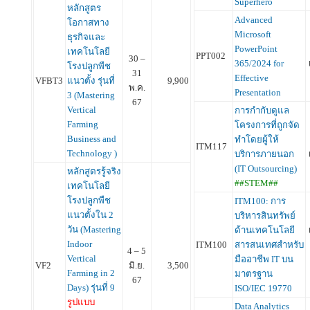
Superhero
หลักสูตร
Advanced
โอกาสทาง
Microsoft
ธุรกิจและ
PowerPoint
เทคโนโลยี
PPT002
30 –
365/2024 for
โรงปลูกพืช
31
Effective
VFBT3
แนวตั้ง รุ่นที่
9,900
พ.ค.
Presentation
3 (Mastering
67
Vertical
การกำกับดูแล
Farming
โครงการที่ถูกจัด
Business and
ทำโดยผู้ให้
ITM117
Technology )
บริการภายนอก
(IT Outsourcing)
หลักสูตรรู้จริง
##STEM##
เทคโนโลยี
โรงปลูกพืช
ITM100: การ
แนวตั้งใน 2
บริหารสินทรัพย์
วัน (Mastering
ด้านเทคโนโลยี
Indoor
ITM100
สารสนเทศสำหรับ
4 – 5
Vertical
มืออาชีพ IT บน
VF2
มิ.ย.
3,500
Farming in 2
มาตรฐาน
67
Days) รุ่นที่ 9
ISO/IEC 19770
รูปแบบ
Data Analytics