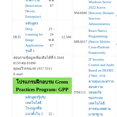
นวัตกรรม
พ.ค.
Windows Server
(Innovation
67
2022 Active
Driven
NWA090
Directory Domain
Enterprise)
Services
หลักสูตร
Administration
Deep
23 –
React-Native
Learning for
24
Programming
DLI5
12,500
Image
พ.ค.
MBA017
(Native Mobile
Applications
67
Cross-Platform
รุ่นที่ 5
Framework)
สอบถามข้อมูลเพิ่มเติมได้ที่ 0 2644
IT Security
8150 ต่อ 81898
Control and Audit
คุณฉวีวรรณ 08 1917 5511
Based on ISO/IEC
E-mail:
27001: การ
โปรแกรมฝึกอบรม Green
ควบคุมและตรวจ
สอบความ
Practices Program: GPP
ITM115
ปลอดภัย
หลักสูตรรู้จริง
ของระบบ
เทคโนโลยี
เทคโนโลยี
โรงปลูกพืช
สารสนเทศตาม
แนวตั้งใน 3
22 –
มาตรฐาน