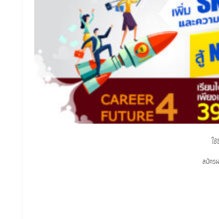
ใช้
สมัครผ