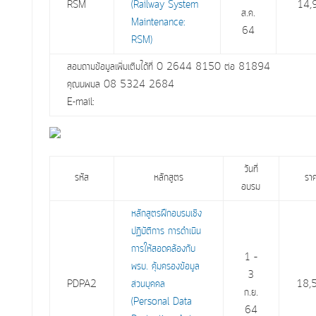
RSM
(Railway System
14,
ส.ค.
Maintenance:
64
RSM)
สอบถามข้อมูลเพิ่มเติมได้ที่ 0 2644 8150 ต่อ 81894
คุณนพมล 08 5324 2684
E-mail:
วันที่
รหัส
หลักสูตร
รา
อบรม
หลักสูตรฝึกอบรมเชิง
ปฏิบัติการ การดำเนิน
การให้สอดคล้องกับ
1 –
พรบ. คุ้มครองข้อมูล
3
PDPA2
ส่วนบุคคล
18,
ก.ย.
(Personal Data
64