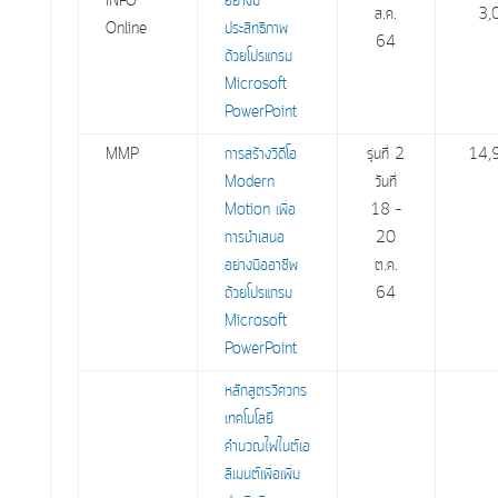
INFO
อย่างมี
ส.ค.
3,
Online
ประสิทธิภาพ
64
ด้วยโปรแกรม
Microsoft
PowerPoint
MMP
การสร้างวิดีโอ
รุ่นที่ 2
14,
Modern
วันที่
Motion เพื่อ
18 –
การนำเสนอ
20
อย่างมืออาชีพ
ต.ค.
ด้วยโปรแกรม
64
Microsoft
PowerPoint
หลักสูตรวิศวกร
เทคโนโลยี
คำนวณไฟไนต์เอ
ลิเมนต์เพื่อเพิ่ม