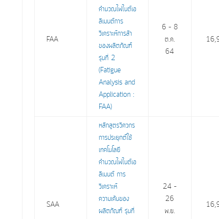
คำนวณไฟไนต์เอ
ลิเมนต์การ
6 – 8
วิเคราะห์การล้า
FAA
ต.ค.
16,
ของผลิตภัณฑ์
64
รุ่นที่ 2
(Fatigue
Analysis and
Application :
FAA)
หลักสูตรวิศวกร
การประยุกต์ใช้
เทคโนโลยี
คำนวณไฟไนต์เอ
ลิเมนต์ การ
วิเคราะห์
24 –
ความเค้นของ
26
SAA
16,
ผลิตภัณฑ์ รุ่นที่
พ.ย.