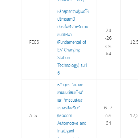
Vehicles: LWV)
หลักสูตรความรู้เพื่อให้
บริการสถานี
ประจุไฟฟ้าสำหรับยาน
24
ยนต์ไฟฟ้า
-26
FEC6
(Fundamental of
12,
ส.ค.
EV Charging
64
Station
Technology) รุ่นที่
6
หลักสูตร “อนาคต
ยานยนต์สมัยใหม่”
และ “การขนส่งและ
จราจรอัจฉริยะ”
6 -7
ATS
(Modern
ก.ย.
12,
Automotive and
64
Intelligent