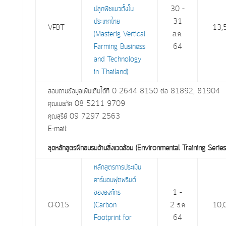
ปลูกพืชแนวตั้งใน
30 –
ประเทศไทย
31
VFBT
13,
(Masterig Vertical
ส.ค.
Farming Business
64
and Technology
in Thailand)
สอบถามข้อมูลเพิ่มเติมได้ที่ 0 2644 8150 ต่อ 81892, 81904
คุณเมธภัค 08 5211 9709
คุณสุรีย์ 09 7297 2563
E-mail:
ชุดหลักสูตรฝึกอบรมด้านสิ่งแวดล้อม (Environmental Training Series
หลักสูตรการประเมิน
คาร์บอนฟุตพรินต์
ขององค์กร
1 –
CFO15
(Carbon
2 ธ.ค
10,
Footprint for
64