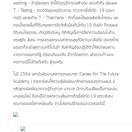
washing – ล้างมือบ่อยๆ จัดให้มีจุดบริการเจลล้างมือ อย่างทั่วถึง เพียงพอ
T – Testing – ตรวจวัดอุณหภูมิร่างกาย, ตรวจหาเชื้อโควิด -19 (เฉพาะ
กรณี) และสุดท้าย T – Thaichana – ติดตั้งและใช้แอปพลิเคชั่นไทยชนะ และ
ตอนนี้หลายพื้นที่ก็เริ่มทยอยการฉีดวัคซีนป้องกันโควิด-19 กันแล้ว ก็จะส่งผล
ดีกับคนไทยทุกคน เกิดภูมิคุ้มกันหมู่ ที่สำคัญเป็นการเรียกความเชื่อมั่นในด้าน
เศรษฐกิจ สังคม การลงทุนและระบบสาธารณสุขที่มีความน่าเชื่อถือ ประเทศไทย
ของเราก็จะเข้าสู่สภาวะปกติในไม่ช้า สิ่งสำคัญต้องปฏิบัติตัวให้สม่ำเสมอตาม
มาตรการของภาครัฐ เหมือนเดิมนะครับ ย้ำการ์ดอย่าตก แล้วเราจะก้าวผ่าน
เหตุการณ์นี้ไปด้วยกันครับ สู้ๆนะครับ
ในปี 2564 สถาบันพัฒนาบุคลากรแห่งอนาคต (Career for The Future
Academy ) สวทช.ยังคงให้ความรู้เพื่อพัฒนาศักยภาพของทุกท่านเสมอ มี
หลักสูตรเพื่อพัฒนาความรู้ด้านต่างๆ มากมาย มีการปรับเปลี่ยนเป็นการอบรม
ผ่านออนไลน์ ซึ่งจะเป็นการลดความเสี่ยงการติดเชื้อโควิด-19 แต่เรายังคง
คุณภาพของเนื้อหาเหมือนเดิม ตามโปรแกรมฝึกอบรมมานำเสนอดังนี้