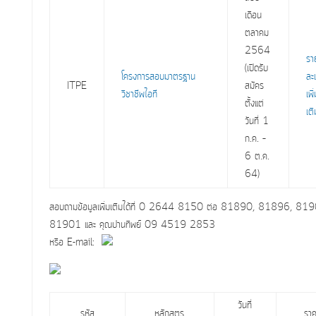
เดือน
ตลาคม
2564
รา
(เปิดรับ
โครงการสอบมาตรฐาน
ละ
ITPE
สมัคร
วิชาชีพไอที
เพิ
ตั้งแต่
เติ
วันที่ 1
ก.ค. –
6 ต.ค.
64)
สอบถามข้อมูลเพิ่มเติมได้ที่ 0 2644 8150 ต่อ 81890, 81896, 81
81901 และ คุณปานทิพย์ 09 4519 2853
หรือ E-mail:
วันที่
รหัส
หลักสูตร
รา