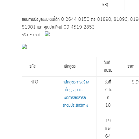
63)
สอบถามข้อมูลเพิ่มเติมได้ที่ 0 2644 8150 ต่อ 81890, 81896, 81
81901 และ คุณปานทิพย์ 09 4519 2853
หรือ E-mail:
วันที่
รหัส
หลักสูตร
ราคา
อบรม
INFO
หลักสูตรการสร้าง
รุ่นที่
9,
Infographic
7 วัน
เพื่อการสื่่อสารอ
ที่
ย่างมีประสิทธิภาพ
18
–
19
ก.พ.
64