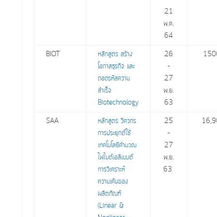
21
พ.ค.
64
BIOT
หลักสูตร สร้าง
26
150
โอกาสธุรกิจ และ
–
ถอดรหัสความ
27
สำเร็จ
พ.ย.
Biotechnology
63
SAA
หลักสูตร วิศวกร
25
16,9
การประยุกต์ใช้
–
เทคโนโลยีคำนวณ
27
ไฟไนต์เอลิเมนต์
พ.ย.
การวิเคราะห์
63
ความเค้นของ
ผลิตภัณฑ์
(Linear &