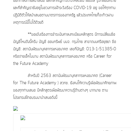
ออกกำลังกายสม่ำเสมอ และที่สำคัญทำจิตใจให้สดชื่น ผ่องใส รู้จักผ่อนคราย
และที่สำคัญเรายังอยู่ในช่วงการเฝ้าระวังเรื่อง COVID-19 อยู่ ขอให้ทุกท่าน
ปฏิบัติตัวให้สมำเสมอตามมาตรการของภาครัฐ แล้วประเทศไทยก็จะก้าวผ่าน
เหตุการณ์นี้ไปได้ด้วยดี
**ขอแจ้งเรื่องการชำระเงินค่าลงทะเบียนหลักสูตร
มีการเปลี่ยนชื่อ
บัญชีใหม่ดังนี้ครับ
บัญชี ออมทรัพย์ บมจ. กรุงไทย สาขาถนนศรีอยุธยา
ชื่อ
บัญชี: สถาบันพัฒนาบุคลากรแห่งอนาคต
เลขที่บัญชี: 013-1-51385-0
หรือจ่ายเช็คในนาม
สถาบันพัฒนาบุคลากรแห่งอนาคต หรือ Career for
the Future Academy
สำหรับปี 2563 สถาบันพัฒนาบุคลากรแห่งอนาคต (Career
for The Future Academy ) สวทช.
ยังคงให้ความรู้เพื่อพัฒนาศักยภาพ
ของทุกท่านเสมอ มีหลักสูตรเพื่อพัฒนาความรู้ด้านต่างๆ มากมาย ตาม
โปรแกรมฝึกอบรมมานำเสนอดังนี้