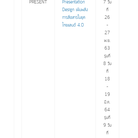
PRESENT
Presentation
7 วัน
Design เพิ่มพลัง
ที่
การสื่อสารในยุค
26
ไทยแลนด์ 4.0
–
27
พ.ย.
63
รุ่นที่
8 วัน
ที่
18
–
19
มี.ค.
64
รุ่นที่
9 วัน
ที่