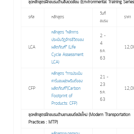
ชุดหลักสูตรฝึกอบรมด้านสิ่งแวดล้อม (Environmental Training Series
วันที่
รหัส
หลักสูตร
ราคา
อบรม
หลักสูตร “หลักการ
2 –
ประเมินวัฏจักรชีวิตของ
4
LCA
ผลิตภัณฑ์” (Life
12,0
ธ.ค.
Cycle Assessment:
63
LCA)
หลักสูตร “การประเมิน
21 –
คาร์บอนฟุตพรินต์ของ
23
CFP
ผลิตภัณฑ์”(Carbon
12,0
ธ.ค.
Footprint of
63
Products: CFP)
ชุดหลักสูตรฝึกอบรมด้านยานยนต์สมัยใหม่ (Modern Transportation
Practices : MTP)
หลักสูตรอนาคตยาน