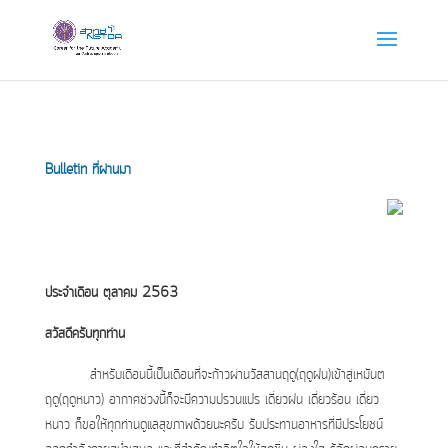
Bulletin ที่ผ่านมา
ประจำเดือน ตุลาคม 2563
สวัสดีครับทุกท่าน
สำหรับเดือนนี้เป็นเดือนที่จะก้าวผ่านวัสสานฤดู(ฤดูฝน)เข้าสู่เหมันต
ฤดู(ฤดูหนาว) อากาศช่วงนี้ก็จะมีความปรวนแปร เดี่ยวฝน เดี่ยวร้อน เดี่ยว
หนาว ก็ขอให้ทุกท่านดูแลสุขภาพด้วยนะครับ รับประทานอาหารที่มีประโยชน์