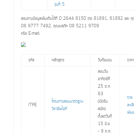
รุ่นที่ 5
สอบถามข้อมูลเพิ่มเติมได้ที่ 0 2644 8150 ต่อ 81891, 81892 และ
คุ
08 9777 7492, คุณเมธภัค 08 5211 9709
หรือ E-mail:
รหัส
หลักสูตร
วันที่อบรม
ราคา
สอบวัน
อาทิตย์ที่
25 ต.ค.
63
ราย
โครงการสอบมาตรฐาน
(เปิดรับ
ITPE
ละเอ
วิชาชีพไอที
สมัคร
เพิ่ม
ตั้งแต่วันที่
15 มิ.ย
– 9 ต.ค.