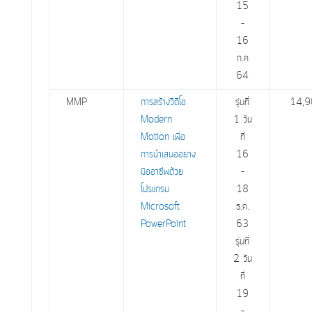
15
–
16
ก.ค
64
MMP
การสร้างวิดีโอ
รุ่นที่
14,9
Modern
1 วัน
Motion เพื่อ
ที่
การนำเสนออย่าง
16
มืออาชีพด้วย
–
โปรแกรม
18
Microsoft
ธ.ค.
PowerPoint
63
รุ่นที่
2 วัน
ที่
19
–