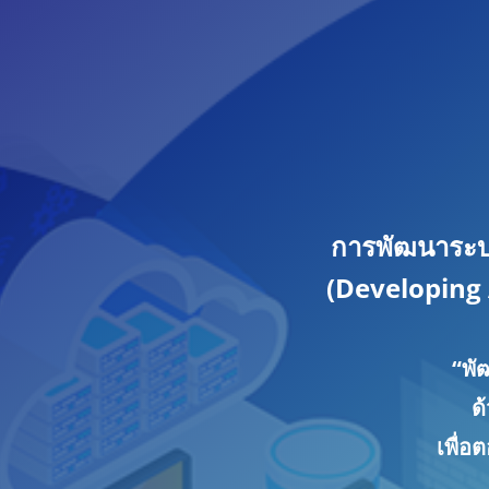
การพัฒนาระบ
(Developing
“พั
ด
เพื่