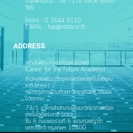
โทรศัพท์มือถือ : 08 7114 6806 (คุณทศ
วัชร์)
โทรสาร : 0 2644 8110
E-MAIL : bas@nstda.or.th
ADDRESS
สถาบันพัฒนาบุคลากรแห่งอนาคต
(Career for the Future Academy)
สำนักงานพัฒนาวิทยาศาสตร์และเทคโนโลยีแห่ง
ชาติ (สวทช.)
กระทรวงการอุดมศึกษา วิทยาศาสตร์ วิจัยและ
นวัตกรรม
73/1 อาคารสำนักงานพัฒนาวิทยาศาสตร์และ
เทคโนโลยีแห่งชาติ (สวทช.)
ชั้น 6 ถนนพระรามที่ 6 แขวงทุ่งพญาไท
เขตราชเทวี กรุงเทพฯ 10400