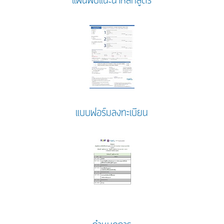
แผ่นพับแนะนำหลักสูตร
แบบฟอร์มลงทะเบียน