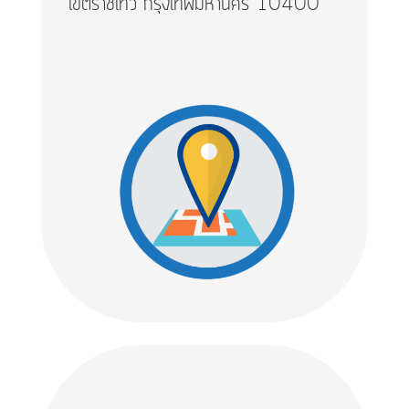
เขตราชเทวี กรุงเทพมหานคร 10400