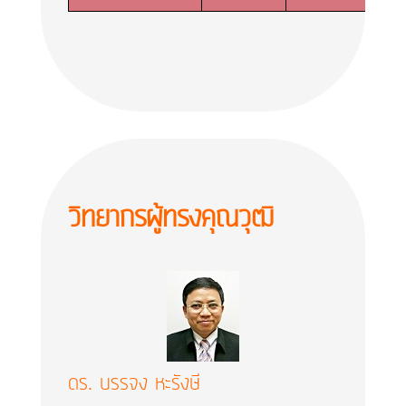
วิทยากร​ผู้ทรงคุณวุฒิ
ดร. บรรจง หะรังษี