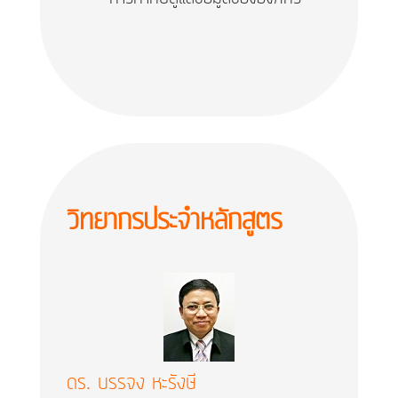
วิทยากรประจำหลักสูตร
ดร. บรรจง หะรังษี