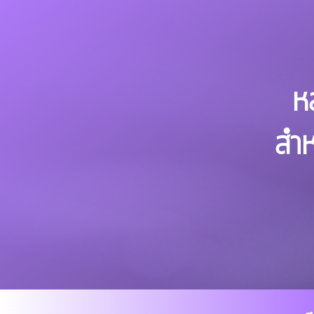
ห
สำห