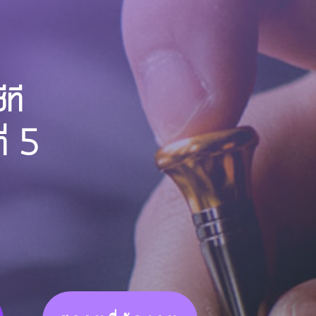
ที
ี่ 5