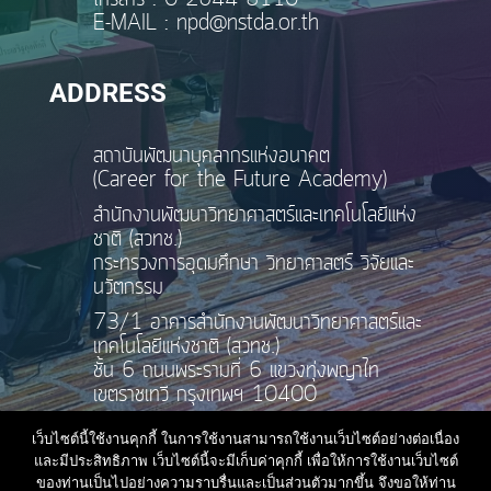
E-MAIL : npd@nstda.or.th
ADDRESS
สถาบันพัฒนาบุคลากรแห่งอนาคต
(Career for the Future Academy)
สำนักงานพัฒนาวิทยาศาสตร์และเทคโนโลยีแห่ง
ชาติ (สวทช.)
กระทรวงการอุดมศึกษา วิทยาศาสตร์ วิจัยและ
นวัตกรรม
73/1 อาคารสำนักงานพัฒนาวิทยาศาสตร์และ
เทคโนโลยีแห่งชาติ (สวทช.)
ชั้น 6 ถนนพระรามที่ 6 แขวงทุ่งพญาไท
เขตราชเทวี กรุงเทพฯ 10400
เว็บไซต์นี้ใช้งานคุกกี้ ในการใช้งานสามารถใช้งานเว็บไซต์อย่างต่อเนื่อง
และมีประสิทธิภาพ เว็บไซต์นี้จะมีเก็บค่าคุกกี้ เพื่อให้การใช้งานเว็บไซต์
ของท่านเป็นไปอย่างความราบรื่นและเป็นส่วนตัวมากขึ้น จึงขอให้ท่าน