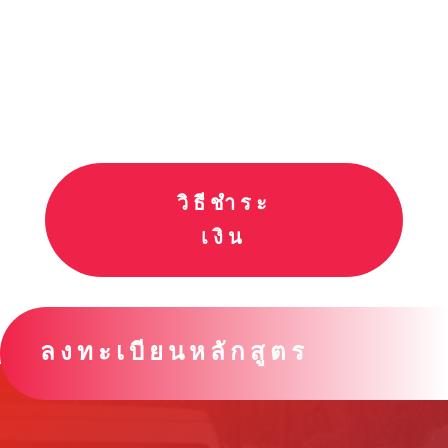
วิธีชำระ
เงิน
ลงทะเบียนหลักสูตร