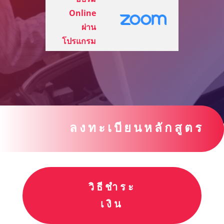
Online
ผ่าน
โปรแกรม
ลงทะเบียนหลักสูตร
วิธีชำระ
เงิน