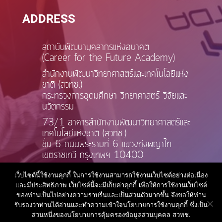
ADDRESS
สถาบันพัฒนาบุคลากรแห่งอนาคต
(Career for the Future Academy)
สำนักงานพัฒนาวิทยาศาสตร์และเทคโนโลยีแห่ง
ชาติ (สวทช.)
กระทรวงการอุดมศึกษา วิทยาศาสตร์ วิจัยและ
นวัตกรรม
73/1 อาคารสำนักงานพัฒนาวิทยาศาสตร์และ
เทคโนโลยีแห่งชาติ (สวทช.)
ชั้น 6 ถนนพระรามที่ 6 แขวงทุ่งพญาไท
เขตราชเทวี กรุงเทพฯ 10400
เว็บไซต์นี้ใช้งานคุกกี้ ในการใช้งานสามารถใช้งานเว็บไซต์อย่างต่อเนื่อง
และมีประสิทธิภาพ เว็บไซต์นี้จะมีเก็บค่าคุกกี้ เพื่อให้การใช้งานเว็บไซต์
ของท่านเป็นไปอย่างความราบรื่นและเป็นส่วนตัวมากขึ้น จึงขอให้ท่าน
รับรองว่าท่านได้อ่านและทำความเข้าใจนโยบายการใช้งานคุกกี้ ซึ่งเป็น
ส่วนหนึ่งของนโยบายการคุ้มครองข้อมูลส่วนบุคคล สวทช.