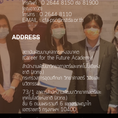
โทรศัพท์ : 0 2644 8150 ต่อ 81900
(คุณอาณัติ)
โทรสาร : 0 2644 8110
E-MAIL : cfa-psc@nstda.or.th
ADDRESS
สถาบันพัฒนาบุคลากรแห่งอนาคต
(Career for the Future Academy)
สำนักงานพัฒนาวิทยาศาสตร์และเทคโนโลยีแห่ง
ชาติ (สวทช.)
กระทรวงการอุดมศึกษา วิทยาศาสตร์ วิจัยและ
นวัตกรรม
73/1 อาคารสำนักงานพัฒนาวิทยาศาสตร์และ
เทคโนโลยีแห่งชาติ (สวทช.)
ชั้น 6 ถนนพระรามที่ 6 แขวงทุ่งพญาไท
เขตราชเทวี กรุงเทพฯ 10400