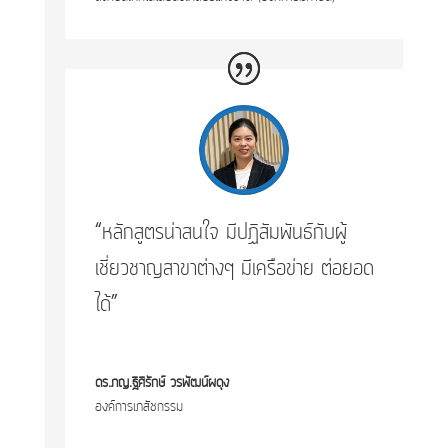
“หลักสูตรน่าสนใจ มีปฏิสัมพันธ์กับผู้
เชี่ยวชาญสาขาต่างๆ มีเครือข่าย ต่อยอด
ได้”
ดร.ภญ.ฐิศิรักษ์ วรพัฒน์ผดุง
องค์การเภสัชกรรม