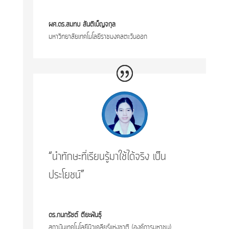
ผศ.ดร.สมทบ สันติเบ็ญจกุล
มหาวิทยาลัยเทคโนโลยีราชมงคลตะวันออก
“นำทักษะที่เรียนรู้มาใช้ได้จริง เป็น
ประโยชน์”
ดร.กนกรัชต์ ตียะพันธุ์
สถาบันเทคโนโลยีนิวเคลียร์แห่งชาติ (องค์การมหาชน)