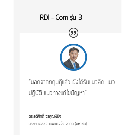
​RDI – Com รุ่น 3
“นอกจากทฤษฎีแล้ว ยังได้รับแนวคิด แนว
ปฏิบัติ แนวทางแก้ไขปัญหา”
ดร.อดิศักดิ์ วรคุณพินิจ
บริษัท เอสซีจี แพคเกจจิ้ง จำกัด (มหาชน)