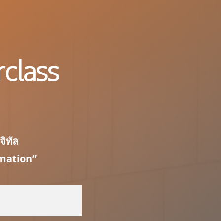
rclass
จิทัล
rmation”