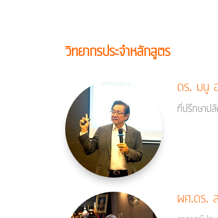
วิทยากรประจำหลักสูตร
ดร. มนู 
ที่ปรึกษาปล
ผศ.ดร. สา