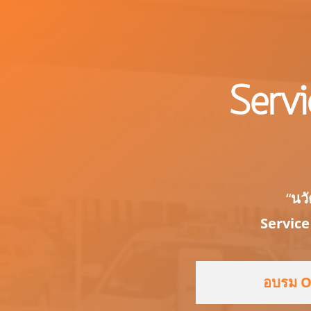
Servi
“
นวั
Service
อบรม O