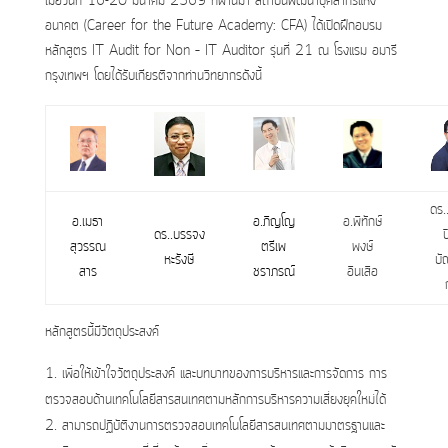
เมื่อวันที่ 16-20 มีนาคม 2569 ที่ผ่านมา สถาบันพัฒนาบุคลากรแห่ง
อนาคต (Career for the Future Academy: CFA) ได้เปิดฝึกอบรม
หลักสูตร IT Audit for Non – IT Auditor รุ่นที่ 21 ณ โรงแรม อมารี
กรุงเทพฯ โดยได้รับเกียรติจากท่านวิทยากรดังนี้
ดร.
อ.เมธา
อ.ภิญโญ
อ.พิทักษ์
ดร..บรรจง
ป
สุวรรณ
ตรีเพ
พงษ์
หะรังษี
บั
สาร
ชราภรณ์
อินเสือ
หลักสูตรนี้มีวัตถุประสงค์
เพื่อให้เข้าใจวัตถุประสงค์ และบทบาทของการบริหารและการจัดการ การ
ตรวจสอบด้านเทคโนโลยีสารสนเทศตามหลักการบริหารความเสี่ยงยุคใหม่ได้
สามารถปฏิบัติงานการตรวจสอบเทคโนโลยีสารสนเทศตามมาตรฐานและ