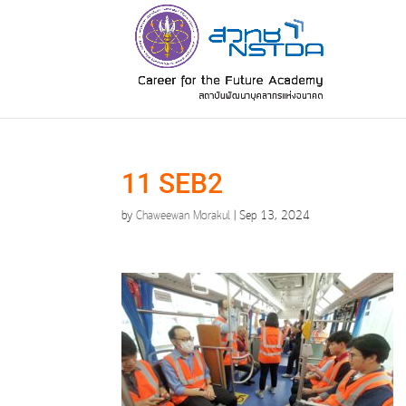
11 SEB2
by
Chaweewan Morakul
|
Sep 13, 2024