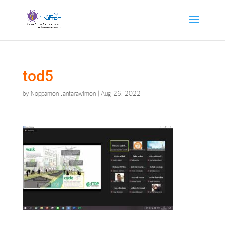
tod5
by
Noppamon Jantarawimon
|
Aug 26, 2022