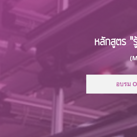
หลักสูตร "ร
(M
อบรม O