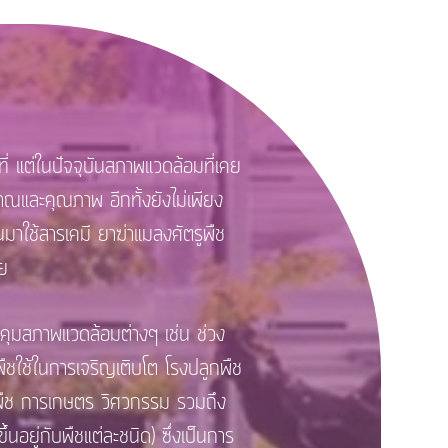
ต่ในปัจจุบันสภาพแวดล้อมที่เคย
และคุณภาพ อีกทั้งยังไม่เพียง
าใช้สารเคมี ยาฆ่าแมลงศัตรูพืช
ลย
ุมสภาพแวดล้อมต่างๆ เช่น ช่วง
พืชใช้ในการเจริญเติบโต โรงปลูกพืช
าพืช การเกษตร วิศวกรรม รวมถึง
อยู่กับพืชแต่ละชนิด) ซึ่งเป็นการ