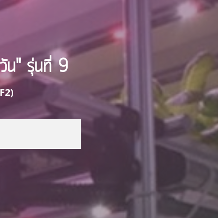
น" รุ่นที่ 9
F2)