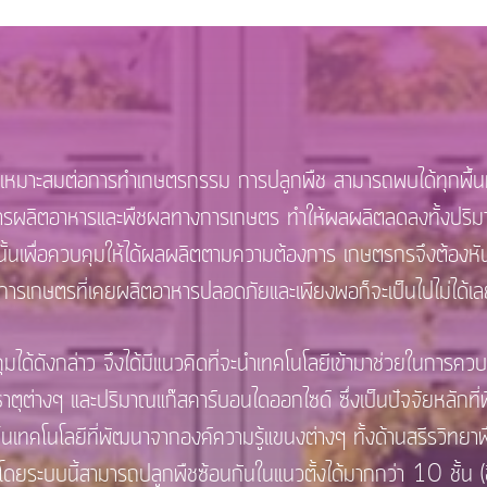
สมต่อการทำเกษตรกรรม การปลูกพืช สามารถพบได้ทุกพื้นที่ แ
ารผลิตอาหารและพืชผลทางการเกษตร ทำให้ผลผลิตลดลงทั้งปริมาณ
้นเพื่อควบคุมให้ได้ผลผลิตตามความต้องการ เกษตรกรจึงต้องหันม
ี้ การเกษตรที่เคยผลิตอาหารปลอดภัยและเพียงพอก็จะเป็นไปไม่ได้เ
กล่าว จึงได้มีแนวคิดที่จะนำเทคโนโลยีเข้ามาช่วยในการควบค
าตุต่างๆ และปริมาณแก๊สคาร์บอนไดออกไซด์ ซึ่งเป็นปัจจัยหลักที่
นเทคโนโลยีที่พัฒนาจากองค์ความรู้แขนงต่างๆ ทั้งด้านสรีรวิทย
ระบบนี้สามารถปลูกพืชซ้อนกันในแนวตั้งได้มากกว่า 10 ชั้น (ขึ้น