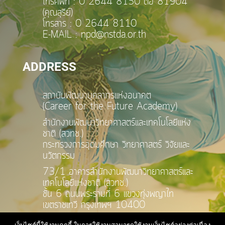
โทรศัพท์ : 0 2644 8150 ต่อ
81904
(คุณสุรีย์)
โทรสาร : 0 2644 8110
E-MAIL : npd@nstda.or.th
ADDRESS
สถาบันพัฒนาบุคลากรแห่งอนาคต
(Career for the Future Academy)
สำนักงานพัฒนาวิทยาศาสตร์และเทคโนโลยีแห่ง
ชาติ (สวทช.)
กระทรวงการอุดมศึกษา วิทยาศาสตร์ วิจัยและ
นวัตกรรม
73/1 อาคารสำนักงานพัฒนาวิทยาศาสตร์และ
เทคโนโลยีแห่งชาติ (สวทช.)
ชั้น 6 ถนนพระรามที่ 6 แขวงทุ่งพญาไท
เขตราชเทวี กรุงเทพฯ 10400