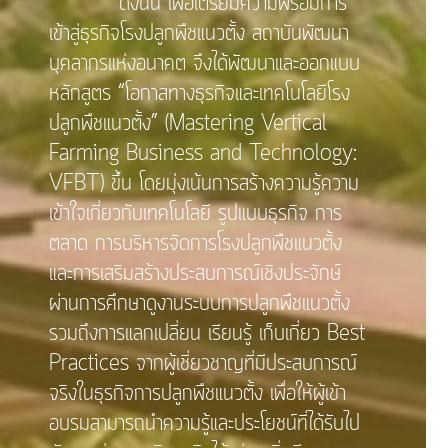
ดังนั้น เพื่อเตรียมความพร้อมการ
เข้าสู่ธุรกิจโรงปลูกพืชแนวตั้ง สถาบันพัฒนา
บุคลากรแห่งอนาคต จึงได้พัฒนาและออกแบบ
หลักสูตร “โอกาสทางธุรกิจและเทคโนโลยีโรง
ปลูกพืชแนวตั้ง” (Mastering Vertical
Farming Business and Technology:
VFBT) ขึ้น โดยมุ่งเน้นการสร้างความรู้ความ
เข้าใจเกี่ยวกับเทคโนโลยี รูปแบบธุรกิจ การ
ตลาด การบริหารจัดการโรงปลูกพืชแนวตั้ง
และการเสริมสร้างประสบการณ์เชิงประจักษ์
ผ่านการศึกษาดูงานระบบการปลูกพืชแนวตั้ง
รวมถึงการแลกเปลี่ยน เรียนรู้ เก็บเกี่ยว Best
Practices จากผู้เชี่ยวชาญที่มีประสบการณ์
จริงในธุรกิจการปลูกพืชแนวตั้ง เพื่อให้ผู้เข้า
อบรมสามารถนำความรู้และประโยชน์ที่ได้รับไป