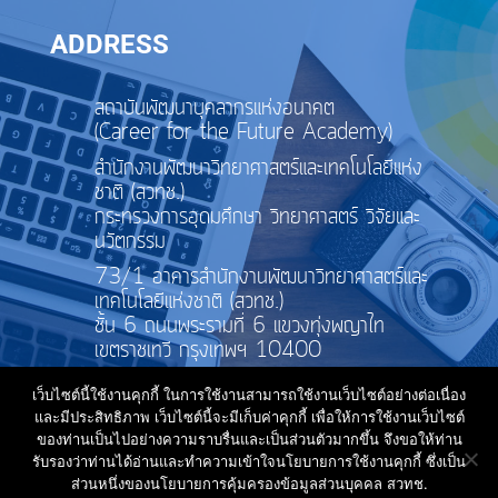
ADDRESS
สถาบันพัฒนาบุคลากรแห่งอนาคต
(Career for the Future Academy)
สำนักงานพัฒนาวิทยาศาสตร์และเทคโนโลยีแห่ง
ชาติ (สวทช.)
กระทรวงการอุดมศึกษา วิทยาศาสตร์ วิจัยและ
นวัตกรรม
73/1 อาคารสำนักงานพัฒนาวิทยาศาสตร์และ
เทคโนโลยีแห่งชาติ (สวทช.)
ชั้น 6 ถนนพระรามที่ 6 แขวงทุ่งพญาไท
เขตราชเทวี กรุงเทพฯ 10400
เว็บไซต์นี้ใช้งานคุกกี้ ในการใช้งานสามารถใช้งานเว็บไซต์อย่างต่อเนื่อง
และมีประสิทธิภาพ เว็บไซต์นี้จะมีเก็บค่าคุกกี้ เพื่อให้การใช้งานเว็บไซต์
ของท่านเป็นไปอย่างความราบรื่นและเป็นส่วนตัวมากขึ้น จึงขอให้ท่าน
รับรองว่าท่านได้อ่านและทำความเข้าใจนโยบายการใช้งานคุกกี้ ซึ่งเป็น
ส่วนหนึ่งของนโยบายการคุ้มครองข้อมูลส่วนบุคคล สวทช.