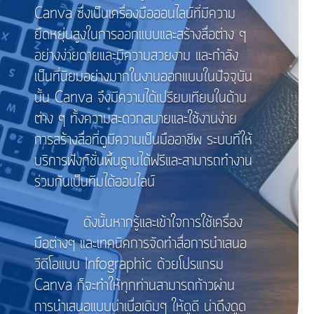
Canva ซึ่งเป็นเครื่องมือออนไลน์ที่มีความ
ยืดหยุ่นสูงในการออกแบบและสร้างสื่อต่าง ๆ
อย่างง่ายดายและมีความสวยงาม และกำลัง
เป็นที่นิยมอย่างมากในงานออกแบบในปัจจุบัน
นั้น Canva จึงมีความได้เปรียบเทียบในด้าน
ต่าง ๆ ทั้งความสะดวกสบายและใช้งานง่าย
การสร้างสื่อที่ดูมีความเป็นมืออาชีพ ระบบที่ให้
บริการฟังก์ชั่นพื้นฐานได้ฟรีและสามารถทำงาน
ร่วมกันเป็นทีมได้ออนไลน์
ดังนั้นหากรู้และเข้าใจการใช้เครื่อง
มือต่างๆ และเทคนิคการจัดทำสื่อการนำเสนอ
วีดีโอแบบ Infographic ด้วยโปรแกรม
Canva ก็จะทำให้ทุกท่านสามารถก้าวผ่าน
การนำเสนอแบบน่าเบื่อเดิมๆ ให้ดูดี น่าดึงดูด