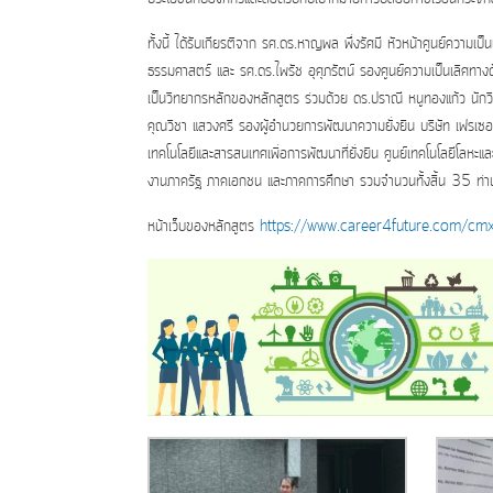
ทั้งนี้ ได้รับเกียรติจาก รศ.ดร.หาญพล พึ่งรัศมี หัวหน้าศูนย์ควา
ธรรมศาสตร์ และ รศ.ดร.ไพรัช อุศุภรัตน์ รองศูนย์ความเป็นเลิศท
เป็นวิทยากรหลักของหลักสูตร ร่วมด้วย ดร.ปราณี หนูทองแก้ว นัก
คุณวิชา แสวงศรี รองผู้อำนวยการพัฒนาความยั่งยืน บริษัท เฟรเซอร
เทคโนโลยีและสารสนเทศเพื่อการพัฒนาที่ยั่งยืน ศูนย์เทคโนโลยีโลหะและ
งานภาครัฐ ภาคเอกชน และภาคการศึกษา รวมจำนวนทั้งสิ้น 35 ท่า
หน้าเว็บของหลักสูตร
https://www.career4future.com/cm