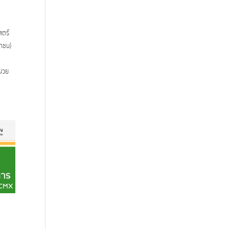
สตร์
หาชน)
น่วย