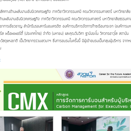
มเป็นเลิศทางด้านพลังงานเชิงนิเวศเศรษฐกิจ ภาควิชาวิศวกรรมเคมี คณะวิศวกรรมศาสตร์ มหาวิทยาลัย
างด้านพลังงานเชิงนิเวศเศรษฐกิจ ภาควิชาวิศวกรรมเคมี คณะวิศวกรรมศาสตร์ มหาวิทยาลัยธรรมศา
วิชาการเชี่ยวชาญ สำนักรับรองคาร์บอนเครดิต องค์การบริหารจัดการก๊าซเรือนกระจก (องค์การม
์ส พร็อพเพอร์ตี้ (ประเทศไทย) จำกัด (มหาชน) และคุณวันวิศา ฐานังขะโน วิศวกรอาวุโส สถาบัน
วัสดุแห่งชาติ เป็นวิทยากรร่วมเสวนาฯ ซึ่งการอบรมในครั้งนี้ มีผู้เข้าอบรมเป็นกลุ่มผู้บริหาร จากห
น
x