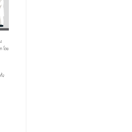
ิง
om โดย
ั้ง