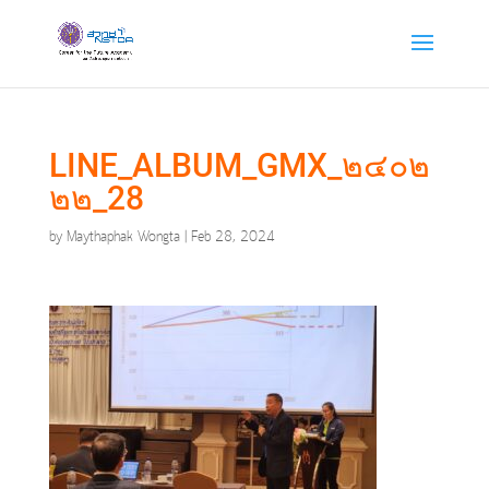
LINE_ALBUM_GMX_๒๔๐๒
๒๒_28
by
Maythaphak Wongta
|
Feb 28, 2024