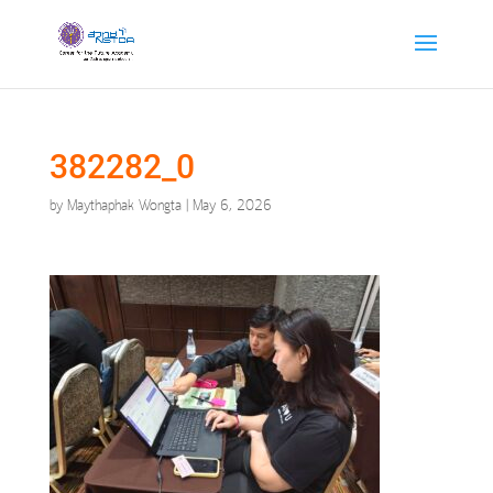
382282_0
by
Maythaphak Wongta
|
May 6, 2026