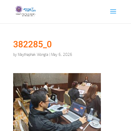
382285_0
by
Maythaphak Wongta
|
May 6, 2026