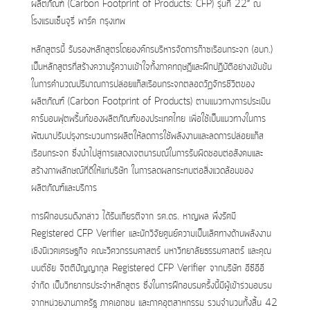
ผลิตภัณฑ์ (Carbon Footprint of Products: CFP) รุ่นที่ 22” ณ
โรงแรมเซ็นจูรี่ พาร์ค กรุงเทพ
หลักสูตรนี้ รับรองหลักสูตรโดยองค์กรบริหารจัดการก๊าซเรือนกระจก (อบก.)
เป็นหลักสูตรที่สร้างความรู้ความเข้าใจทั้งภาคทฤษฎีและฝึกปฏิบัติอย่างเข้มข้น
ในการคำนวณปริมาณการปล่อยแก๊สเรือนกระจกตลอดวัฏจักรชีวิตของ
ผลิตภัณฑ์ (Carbon Footprint of Products) ตามแนวทางการประเมิน
คาร์บอนฟุตพริ้นท์ของผลิตภัณฑ์ของประเทศไทย เพื่อใช้เป็นแนวทางในการ
พัฒนาปรับปรุงกระบวนการผลิตให้ลดการใช้พลังงานและลดการปล่อยแก๊ส
เรือนกระจก ซึ่งนำไปสู่การแสดงเจตนารมณ์ในการรับผิดชอบต่อสังคมและ
สร้างภาพลักษณ์ที่ดีให้แก่บริษัท ในการลดผลกระทบต่อสิ่งแวดล้อมของ
ผลิตภัณฑ์และบริการ
การฝึกอบรมดังกล่าว ได้รับเกียรติจาก รศ.ดร. หาญพล พึ่งรัศมี
Registered CFP Verifier และนักวิจัยศูนย์ความเป็นเลิศทางด้านพลังงาน
เชิงนิเวศเศรษฐกิจ คณะวิศวกรรมศาสตร์ มหาวิทยาลัยธรรมศาสตร์ และคุณ
มนต์ชัย จิตติปัญญากุล Registered CFP Verifier จากบริษัท อีซีอีอี
จำกัด เป็นวิทยากรประจำหลักสูตร ซึ่งในการฝึกอบรมครั้งนี้มีผู้เข้าร่วมอบรม
จากหน่วยงานภาครัฐ ภาคเอกชน และภาคอุตสาหกรรม รวมจำนวนทั้งสิ้น 42