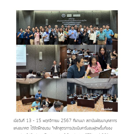
เมื่อวันที่ 13 – 15 พฤศจิกายน 2567 ที่ผ่านมา สถาบันพัฒนาบุคลากร
แห่งอนาคต ได้จัดฝึกอบรม “หลักสูตรการประเมินคาร์บอนฟุตพริ้นท์ของ