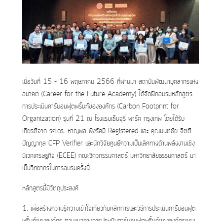
เมื่อวันที่ 15 – 16 พฤษภาคม 2566 ที่ผ่านมา สถาบันพัฒนาบุคลากรแห่ง
อนาคต (Career for the Future Academy) ได้จัดฝึกอบรมหลักสูตร
การประเมินคาร์บอนฟุตพริ้นท์ขององค์กร (Carbon Footprint for
Organization) รุ่นที่ 21 ณ โรงแรมเซ็นจูรี่ พาร์ค กรุงเทพ โดยได้รับ
เกียรติจาก รศ.ดร. หาญพล พึ่งรัศมี Registered และ คุณมนต์ชัย จิตติ
ปัญญากุล CFP Verifier และนักวิจัยศูนย์ความเป็นเลิศทางด้านพลังงานเชิง
นิเวศเศรษฐกิจ (ECEE) คณะวิศวกรรมศาสตร์ มหาวิทยาลัยธรรมศาสตร์ มา
เป็นวิทยากรในการอบรมครั้งนี้
หลักสูตรนี้มีวัตถุประสงค์
1. เพื่อสร้างความรู้ความเข้าใจเกี่ยวกับหลักการและวิธีการประเมินคาร์บอนฟุต
พริ้นท์ขององค์กร ตามแนวทางการประเมินคาร์บอนฟุตพริ้นท์ขององค์กรของ