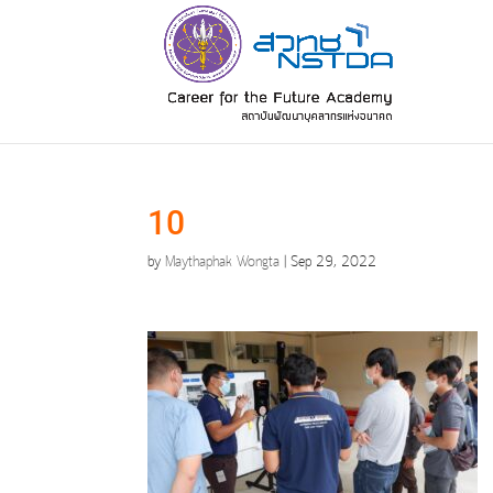
10
by
Maythaphak Wongta
|
Sep 29, 2022