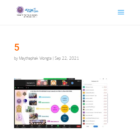
5
by
Maythaphak Wongta
|
Sep 22, 2021