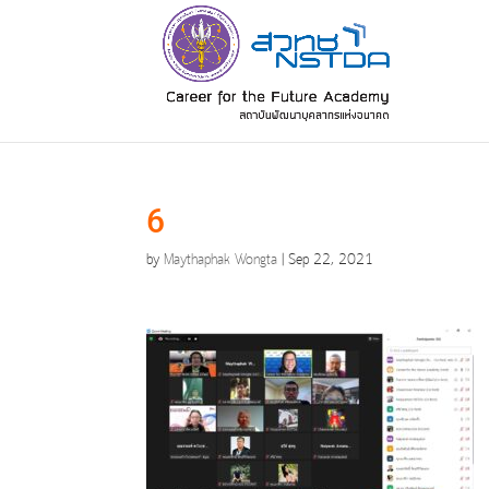
6
by
Maythaphak Wongta
|
Sep 22, 2021