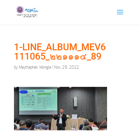
1-LINE_ALBUM_MEV6
111065_๒๒๑๑๑๔_89
by
Maythaphak Wongta
|
Nov 29, 2022