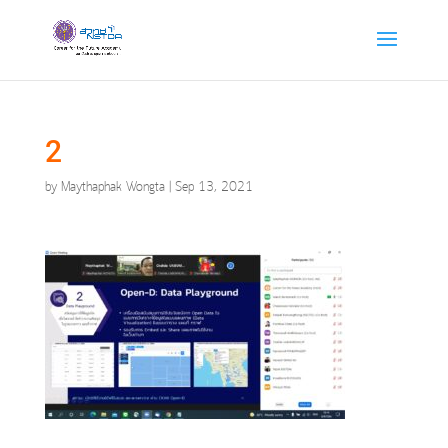
2
by
Maythaphak Wongta
|
Sep 13, 2021