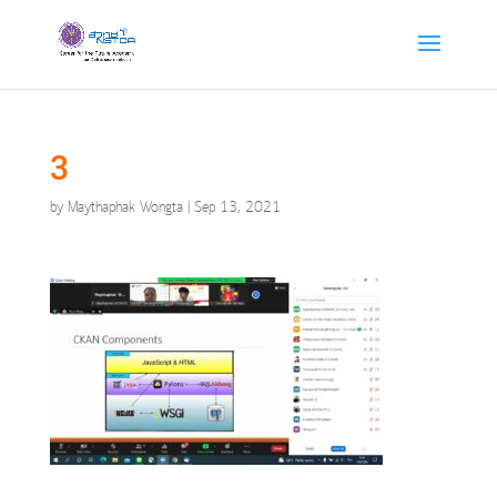
3
by
Maythaphak Wongta
|
Sep 13, 2021