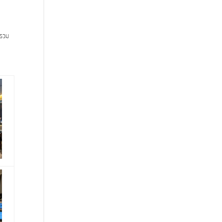
ะ
 รวม