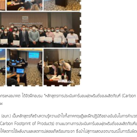
ลากรแห่งอนาคต ได้จัดฝึกอบรม “หลักสูตรการประเมินคาร์บอนฟุตพรินต์ของผลิตภัณฑ์ (Carbon
ทพ
(อบก.) เป็นหลักสูตรที่สร้างความรู้ความเข้าใจทั้งภาคทฤษฎีและฝึกปฏิบัติอย่างเข้มข้นในการคำน
์ (Carbon Footprint of Products) ตามแนวทางการประเมินคาร์บอนฟุตพรินต์ของผลิตภัณฑ์
ตให้ลดการใช้พลังงานและลดการปล่อยแก๊สเรือนกระจก ซึ่งนำไปสู่การแสดงเจตนารมณ์ในการรับผิ