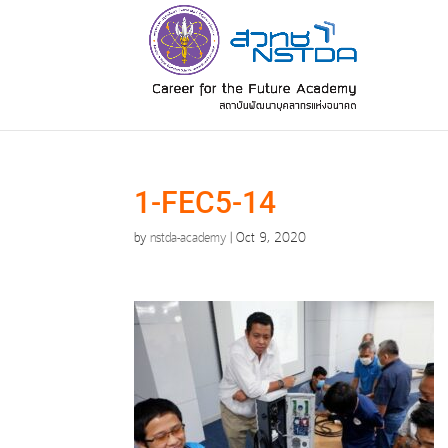
1-FEC5-14
by
nstda-academy
|
Oct 9, 2020