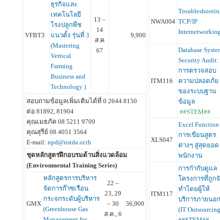
ธุรกิจและ
Troubleshootin
เทคโนโลยี
13 –
NWA004
TCP/IP
โรงปลูกพืช
14
Internetworkin
VFBT3
แนวตั้ง รุ่นที่ 3
9,900
ส.ค
(Mastering
Database Syste
67
Vertical
Security Audit:
Farming
การตรวจสอบ
Business and
ITM116
ความปลอดภัย
Technology )
ของระบบฐาน
สอบถามข้อมูลเพิ่มเติมได้ที่ 0 2644 8150
ข้อมูล
ต่อ 81892, 81904
##STEM##
คุณเมธภัค 08 5211 9709
Excel Function
คุณสุรีย์ 08 4051 3564
การเขียนสูตร
XLS047
E-mail:
npd@nstda.or.th
ต่างๆ สู่สุดยอด
ชุดหลักสูตรฝึกอบรมด้านสิ่งแวดล้อม
พนักงาน
(Environmental Training Series)
การกำกับดูแล
หลักสูตรการบริหาร
โครงการที่ถูกจ
22 –
จัดการก๊าซเรือน
ทำโดยผู้ให้
23, 29
ITM117
กระจกระดับผู้บริหาร
บริการภายนอ
GMX
– 30
36,900
(Greenhouse Gas
(IT Outsourcin
ส.ค., 6
Management for
##STEM##