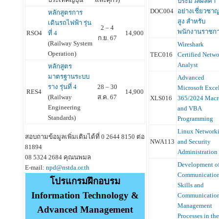
ประมวลผลคำ
DOC004
อย่างเชี่ยวชา
หลักสูตรการ
สูง สำหรับ
เดินรถไฟฟ้า รุ่น
2 – 4
พนักงานราชก
RSO4
ที่ 4
14,900
ก.ย. 67
(Railway System
Wireshark
Operation)
TEC016
Certified Netw
Analyst
หลักสูตร
มาตรฐานระบบ
Advanced
ราง รุ่นที่ 4
28 – 30
Microsoft Exce
RES4
14,900
(Railway
ส.ค. 67
XLS016
365/2024 Macr
Engineering
and VBA
Standards)
Programming
Linux Network
สอบถามข้อมูลเพิ่มเติมได้ที่ 0 2644 8150 ต่อ
NWA113
and Security
81894
Administration
08 5324 2684 คุณนพมล
Development o
E-mail:
npd@nstda.or.th
Communicatio
โปรแกรมฝึกอบรม
Skills and
Information Technology &
Communicatio
Management
Advanced Management
Processes in the