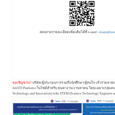
สอบถามรายละเอียดเพิ่มเติมได้ที่ e-mail:
elearn@nstd
ขอเชิญชวน!!
บริษัท/ผู้ประกอบการรวมถึงนักศึกษา/ผู้สนใจ เข้าร่วมหาคน
JobSTI Platform เว็บไซต์สำหรับ คนหางาน/งานหาคน โดยเฉพาะกลุ่มคน
Technology and Innovation) และ STEM (Science Technology Engineer a