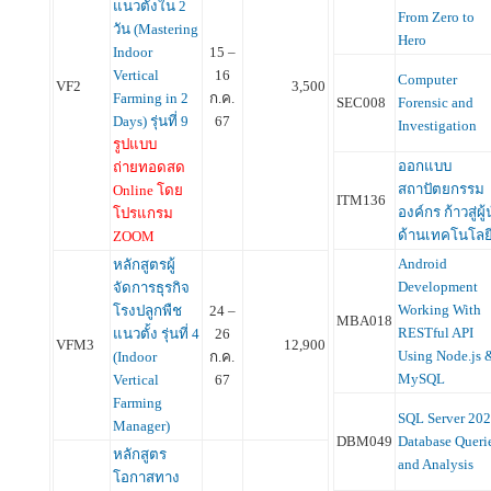
แนวตั้งใน 2
From Zero to
วัน (Mastering
Hero
Indoor
15 –
Vertical
16
Computer
VF2
3,500
Farming in 2
ก.ค.
SEC008
Forensic and
Days) รุ่นที่ 9
67
Investigation
รูปแบบ
ออกแบบ
ถ่ายทอดสด
สถาปัตยกรรม
Online โดย
ITM136
องค์กร ก้าวสู่ผู
โปรแกรม
ด้านเทคโนโล
ZOOM
Android
หลักสูตรผู้
Development
จัดการธุรกิจ
Working With
โรงปลูกพืช
24 –
MBA018
RESTful API
แนวตั้ง รุ่นที่ 4
26
VFM3
12,900
Using Node.js 
(Indoor
ก.ค.
MySQL
Vertical
67
Farming
SQL Server 20
Manager)
DBM049
Database Queri
หลักสูตร
and Analysis
โอกาสทาง