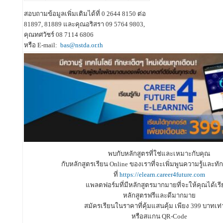
สอบถามข้อมูลเพิ่มเติมได้ที่ 0 2644 8150 ต่อ
81897, 81889 และคุณอริสรา 09 5764 9803,
คุณทศวัชร์ 08 7114 6806
หรือ E-mail:
bas@nstda.or.th
พบกับหลักสูตรที่ใช่และเหมาะกับคุณ
กับหลักสูตรเรียน Online ของเราที่จะเพิ่มพูนความรู้และทั
ที่
https://elearn.career4future.com
แพลตฟอร์มที่มีหลักสูตรมากมายที่จะให้คุณได้เรีย
หลักสูตรฟรีและดีมากมาย
สมัครเรียนในราคาที่คุ้มแสนคุ้ม เพียง 399 บาทเท่า
หรือสแกน QR-Code