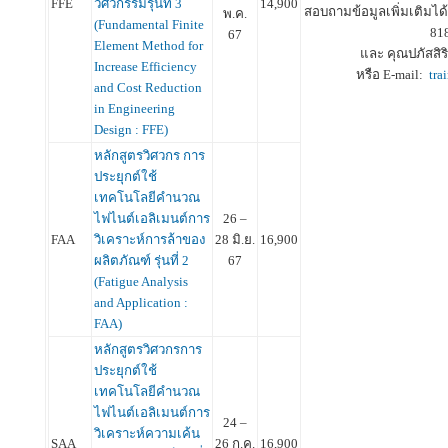
FFE
วิศวกรรมรุ่นที่ 3
14,900
สอบถามข้อมูลเพิ่มเติมได้ท
พ.ค.
(Fundamental Finite
81
67
Element Method for
และ คุณปภัสสิริ
Increase Efficiency
หรือ E-mail:
tra
and Cost Reduction
in Engineering
Design : FFE)
หลักสูตรวิศวกร การ
ประยุกต์ใช้
เทคโนโลยีคำนวณ
ไฟไนต์เอลิเมนต์การ
26 –
FAA
วิเคราะห์การล้าของ
28 มิ.ย.
16,900
ผลิตภัณฑ์ รุ่นที่ 2
67
(Fatigue Analysis
and Application :
FAA)
หลักสูตรวิศวกรการ
ประยุกต์ใช้
เทคโนโลยีคำนวณ
ไฟไนต์เอลิเมนต์การ
24 –
วิเคราะห์ความเค้น
SAA
26 ก.ค.
16,900