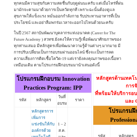
ทุกคนมีความสุขกับความสดชื่นกับฤดูฝนนะครับ แต่เมื่อไหร่ที่ฝน
มามักจะตามมาด้วยการเป็นหวัดทุกที เพราะฉะนั้นต้องดูแล
สุขภาพให้แข็งแรง หมั่นออกกำลังกาย รับประทานอาหารที่เป็น
ประโยชน์ และอย่าลืมพกร่มเวลาจะออกไปไหนด้วยนะครับ
ในปี 2567 สถาบันพัฒนาบุคลากรแห่งอนาคต (Career for The
Future Academy ) สวทช.ยังคงให้ความรู้เพื่อพัฒนาศักยภาพของ
ทุกท่านเสมอ มีหลักสูตรเพื่อพัฒนาความรู้ด้านต่างๆ มากมาย มี
การปรับเปลี่ยนเป็นการอบรมผ่านออนไลน์ ซึ่งจะเป็นการลด
ความเสี่ยงการติดเชื้อโควิด-19 แต่เรายังคงคุณภาพของเนื้อหา
เหมือนเดิม ตามโปรแกรมฝึกอบรมมานำเสนอดังนี้
โปรแกรมฝึกอบรม Innovation
หลักสูตรด้านเทค
การจ
Practices Program: IPP
ที่พร้อมให้บริการอ
วันที่
รหัส
หลักสูตร
ราคา
และ 
อบรม
โปรแกรมฝ
หลักสูตรการ
เพิ่มการ
Profession
แข่งขันให้กับ
1 – 2
องค์กรด้วย
ส.ค.
รหัส
หลักสูตร
เทคโนโลยี
และ