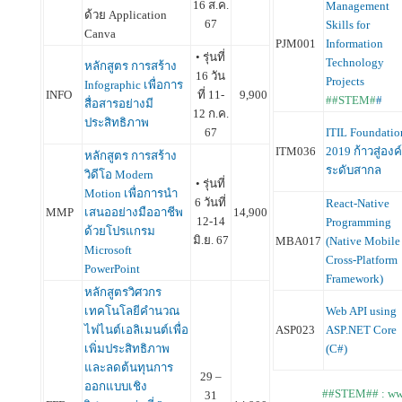
16 ส.ค.
Management
ด้วย Application
67
Skills for
Canva
PJM001
Information
• รุ่นที่
Technology
หลักสูตร การสร้าง
16 วัน
Projects
Infographic เพื่อการ
INFO
ที่ 11-
9,900
##STEM#
#
สื่อสารอย่างมี
12 ก.ค.
ประสิทธิภาพ
ITIL Foundatio
67
ITM036
2019 ก้าวสู่องค
หลักสูตร การสร้าง
ระดับสากล
วิดีโอ Modern
• รุ่นที่
Motion เพื่อการนำ
6 วันที่
React-Native
MMP
เสนออย่างมืออาชีพ
14,900
12-14
Programming
ด้วยโปรแกรม
มิ.ย. 67
MBA017
(Native Mobile
Microsoft
Cross-Platform
PowerPoint
Framework)
หลักสูตรวิศวกร
Web API using
เทคโนโลยีคำนวณ
ASP023
ASP.NET Core
ไฟไนต์เอลิเมนต์เพื่อ
(C#)
เพิ่มประสิทธิภาพ
และลดต้นทุนการ
29 –
ออกแบบเชิง
##STEM## : www
31