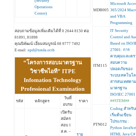
(Security
Microsoft Acce
Operations
MDB005
365/2024 Macr
Center)
and VBA
Programming
IT Security
สอบถามข้อมูลเพิ่มเติมได้ที่ 0 2644 8150 ต่อ
Control and Au
81891, 81898
Based on ISO/
คุณนิพัฒน์ เอี่ยมสมบูรณ์ 08 9777 7492
27001: การ
E-mail:
npd@nstda.or.th
ควบคุมและตร
“โครงการสอบมาตรฐาน
สอบความ
ITM115
ปลอดภัยของ
วิชาชีพไอที” ITPE
ระบบเทคโนโลย
Infomation Technology
สารสนเทศตา
มาตรฐาน
Professional Examination
ISO/IEC 2700
วันที่
##STEM##
รหัส
หลักสูตร
ราคา
อบรม
Coding สำหรับผ
เปิดรับ
เริ่มต้นเขียน
สมัคร
โปรแกรม :
PTN012
สอบ 1
Python JavaScr
ส.ค. –
HTML Java C#
ราย