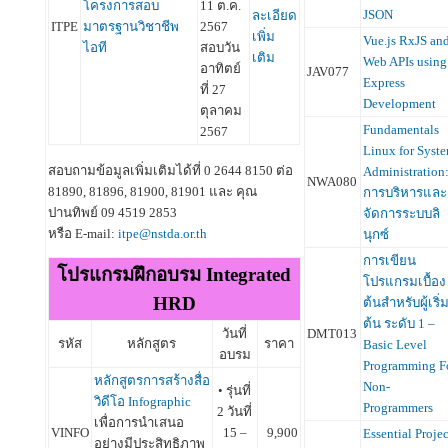
โครงการสอบ
11 ต.ค.
JSON
ละเอียด
ITPE
มาตรฐานวิชาชีพ
2567
เพิ่ม
Vue.js RxJS an
ไอที
สอบวัน
เติม
Web APIs using
อาทิตย์
JAV077
Express
ที่ 27
Development
ตุลาคม
Fundamentals
2567
Linux for Syst
สอบถามข้อมูลเพิ่มเติมได้ที่ 0 2644 8150 ต่อ
Administration
NWA080
81890, 81896, 81900, 81901 และ คุณ
การบริหารและ
ปานทิพย์ 09 4519 2853
จัดการระบบลิ
หรือ E-mail:
itpe@nstda.or.th
นุกซ์
การเขียน
โปรแกรมฝึกอบรม Integrated
โปรแกรมเบื้อง
HRD
ต้นสำหรับผู้เริ่
ต้น ระดับ 1 –
DMT013
วันที่
รหัส
หลักสูตร
ราคา
Basic Level
อบรม
Programming F
หลักสูตรการสร้างสื่อ
Non-
• รุ่นที่
วิดีโอ Infographic
Programmers
2 วันที่
เพื่อการนำเสนอ
VINFO
15 –
9,900
Essential Projec
อย่างมีประสิทธิภาพ