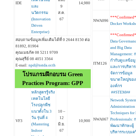
IDE
14,980
และ
9
นวัตกรรม
ส.ค.
***Confirmed
(Innovation
67
NWA096
Docker Works
Driven
Enterprise)
***Confirmed
สอบถามข้อมูลเพิ่มเติมได้ที่ 0 2644 8150 ต่อ
Data Governan
81892, 81904
and Big Data
คุณเมธภัค 08 5211 9709
Management: 
คุณสุรีย์ 08 4051 3564
กำกับดูแลข้อมู
ITM126
E-mail:
npd@nstda.or.th
และการบริหาร
จัดการข้อมูล
โปรแกรมฝึกอบรม Green
ขนาดใหญ่ของ
Practices Program: GPP
องค์กร
หลักสูตรรู้จริง
##STEM##
เทคโนโลยี
Network Syste
โรงปลูกพืช
Administration
แนวตั้งใน 3
10 –
Techniques for 
วัน รุ่นที่ 4
12
NWA067
Professionals: 
VF3
10,900
(Mastering
มิ.ย.
พัฒนาทักษะผู้
Indoor
67
บริหารระบบเคร