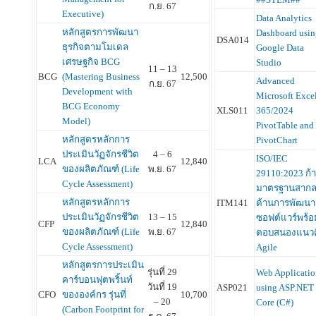
ก.ย. 67
Executive)
Data Analytics
หลักสูตรการพัฒนา
Dashboard usin
DSA014
ธุรกิจตามโมเดล
Google Data
เศรษฐกิจ BCG
Studio
11 – 13
BCG
(Mastering Business
12,500
Advanced
ก.ย. 67
Development with
Microsoft Exce
BCG Economy
XLS011
365/2024
Model)
PivotTable and
หลักสูตรหลักการ
PivotChart
ประเมินวัฏจักรชีวิต
4 – 6
ISO/IEC
LCA
12,840
ของผลิตภัณฑ์ (Life
พ.ย. 67
29110:2023 ก้าว
Cycle Assessment)
มาตรฐานสาก
หลักสูตรหลักการ
ITM141
ด้านการพัฒนา
ประเมินวัฏจักรชีวิต
13 – 15
ซอฟต์แวร์พร้อ
CFP
12,840
ของผลิตภัณฑ์ (Life
พ.ย. 67
ตอบสนองแนวค
Cycle Assessment)
Agile
หลักสูตรการประเมิน
รุ่นที่ 29
Web Applicatio
คาร์บอนฟุตพริ้นท์
วันที่ 19
ASP021
using ASP.NET
CFO
ขององค์กร รุ่นที่
10,700
– 20
Core (C#)
(Carbon Footprint for