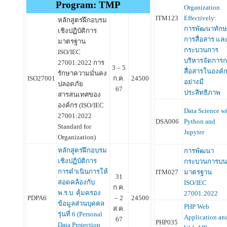
Program: TMP
Organization
ITM123
Effectively:
หลักสูตรฝึกอบรม
การพัฒนาทักษ
เชิงปฏิบัติการ
การสื่อสาร แล
มาตรฐาน
กระบวนการ
ISO/IEC
บริหารจัดการ
27001:2022 การ
3 – 5
สื่อสารในองค์
รักษาความมั่นคง
ISO27001
ก.ค.
24500
อย่างมี
ปลอดภัย
67
ประสิทธิภาพ
สารสนเทศของ
องค์กร (ISO/IEC
Data Science w
27001:2022
DSA006
Python and
Standard for
Jupyter
Organization)
หลักสูตรฝึกอบรม
การพัฒนา
เชิงปฏิบัติการ
กระบวนการบน
การดำเนินการให้
ITM027
มาตรฐาน
31
สอดคล้องกับ
ISO/IEC
ก.ค.
พ.ร.บ. คุ้มครอง
27001:2022
PDPA6
– 2
24500
ข้อมูลส่วนบุคคล
PHP Web
ส.ค.
รุ่นที่ 6 (Personal
Application an
67
PHP035
Data Protection