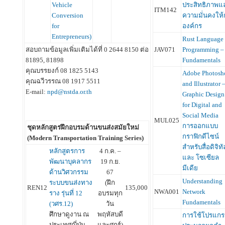
Vehicle
ประสิทธิภาพแ
ITM142
Conversion
ความมั่นคงให้
for
องค์กร
Entrepreneurs)
Rust Language
สอบถามข้อมูลเพิ่มเติมได้ที่ 0 2644 8150 ต่อ
JAV071
Programming –
81895, 81898
Fundamentals
คุณบรรยงก์ 08 1825 5143
Adobe Photosh
คุณฉวีวรรณ 08 1917 5511
and Illustrator 
E-mail:
npd@nstda.or.th
Graphic Design
for Digital and
Social Media
MUL025
การออกแบบ
ชุดหลักสูตรฝึกอบรมด้านขนส่งสมัยใหม่
กราฟิกดีไซน์
(Modern Transportation Training Series)
สำหรับสื่อดิจิทั
หลักสูตรการ
4 ก.ค. –
และ โซเซียล
พัฒนาบุคลากร
19 ก.ย.
มีเดีย
ด้านวิศวกรรม
67
Understanding
ระบบขนส่งทาง
(ฝึก
REN12
135,000
NWA001
Network
ราง รุ่นที่ 12
อบรมทุก
Fundamentals
(วศร.12)
วัน
ศึกษาดูงาน ณ
พฤหัสบดี
การใช้โปรแก
ประเทศญี่ปุ่น
และศุกร์)