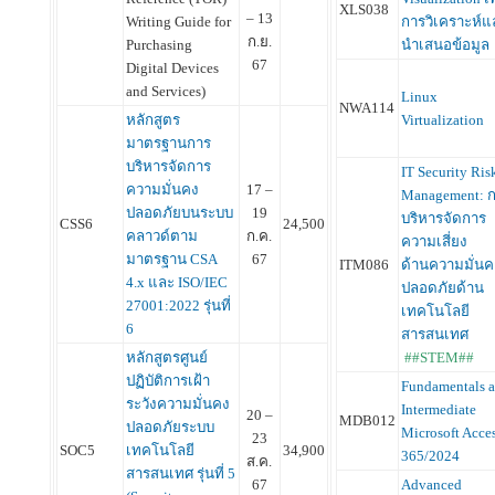
XLS038
– 13
การวิเคราะห์แ
Writing Guide for
ก.ย.
นำเสนอข้อมูล
Purchasing
67
Digital Devices
and Services)
Linux
NWA114
Virtualization
หลักสูตร
มาตรฐานการ
บริหารจัดการ
IT Security Ris
ความมั่นคง
17 –
Management: 
ปลอดภัยบนระบบ
19
บริหารจัดการ
CSS6
24,500
คลาวด์ตาม
ก.ค.
ความเสี่ยง
มาตรฐาน CSA
67
ITM086
ด้านความมั่นค
4.x และ ISO/IEC
ปลอดภัยด้าน
27001:2022 รุ่นที่
เทคโนโลยี
6
สารสนเทศ
##STEM##
หลักสูตรศูนย์
ปฏิบัติการเฝ้า
Fundamentals 
ระวังความมั่นคง
Intermediate
20 –
MDB012
ปลอดภัยระบบ
Microsoft Acce
23
SOC5
เทคโนโลยี
34,900
365/2024
ส.ค.
สารสนเทศ รุ่นที่ 5
Advanced
67