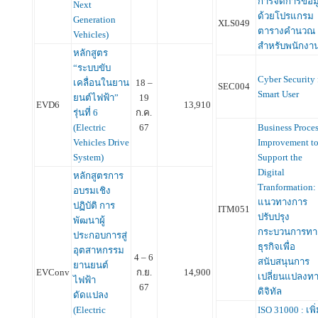
การจัดการข้อม
Next
ด้วยโปรแกรม
Generation
XLS049
ตารางคำนวณ
Vehicles)
สำหรับพนักง
หลักสูตร
“ระบบขับ
Cyber Security 
เคลื่อนในยาน
18 –
SEC004
Smart User
ยนต์ไฟฟ้า”
19
EVD6
13,910
รุ่นที่ 6
ก.ค.
(Electric
67
Business Proce
Vehicles Drive
Improvement t
System)
Support the
Digital
หลักสูตรการ
Tranformation:
อบรมเชิง
แนวทางการ
ปฏิบัติ การ
ITM051
ปรับปรุง
พัฒนาผู้
กระบวนการทา
ประกอบการสู่
ธุรกิจเพื่อ
อุตสาหกรรม
4 – 6
สนับสนุนการ
ยานยนต์
EVConv
ก.ย.
14,900
เปลี่ยนแปลงท
ไฟฟ้า
67
ดิจิทัล
ดัดแปลง
(Electric
ISO 31000 : เพิ