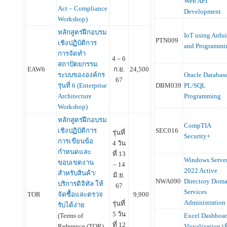
Web API
Act – Compliance
Development
Workshop)
หลักสูตรฝึกอบรม
IoT using Ardu
PTN009
เชิงปฏิบัติการ
and Programm
การจัดทำ
4 – 6
สถาปัตยกรรม
EAW6
ก.ย.
24,500
Oracle Databas
ระบบขององค์กร
67
DBM039
PL/SQL
รุ่นที่ 6 (Enterprise
Programming
Architecture
Workshop)
หลักสูตรฝึกอบรม
CompTIA
SEC016
เชิงปฏิบัติการ
รุ่นที่
Security+
การเขียนข้อ
4 วัน
กำหนดและ
ที่ 13
Windows Serve
ขอบเขตงาน
– 14
2022 Active
สำหรับสินค้า/
มิ.ย.
NWA090
Directory Doma
บริการดิจิทัล ให้
67
Services
TOR
จัดซื้อและตรวจ
9,900
Administration
รุ่นที่
รับได้ง่าย
5 วัน
Excel Dashboar
(Terms of
ที่ 12
Visualization เพ
Reference (TOR)