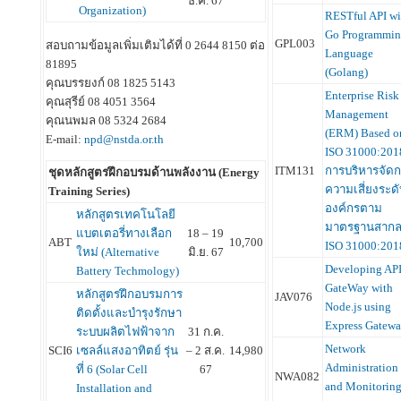
ธ.ค. 67
Organization)
RESTful API wi
Go Programmi
GPL003
สอบถามข้อมูลเพิ่มเติมได้ที่ 0 2644 8150 ต่อ
Language
81895
(Golang)
คุณบรรยงก์ 08 1825 5143
Enterprise Risk
คุณสุรีย์ 08 4051 3564
Management
คุณนพมล 08 5324 2684
(ERM) Based o
E-mail:
npd@nstda.or.th
ISO 31000:201
ITM131
การบริหารจัด
ชุดหลักสูตรฝึกอบรมด้านพลังงาน (Energy
ความเสี่ยงระดั
Training Series)
องค์กรตาม
หลักสูตรเทคโนโลยี
มาตรฐานสาก
แบตเตอรี่ทางเลือก
18 – 19
ABT
10,700
ISO 31000:20
ใหม่ (Alternative
มิ.ย. 67
Developing AP
Battery Techmology)
GateWay with
หลักสูตรฝึกอบรมการ
JAV076
Node.js using
ติดตั้งและบำรุงรักษา
Express Gatew
ระบบผลิตไฟฟ้าจาก
31 ก.ค.
Network
SCI6
เซลล์แสงอาทิตย์ รุ่น
– 2 ส.ค.
14,980
Administration
ที่ 6 (Solar Cell
67
NWA082
and Monitorin
Installation and