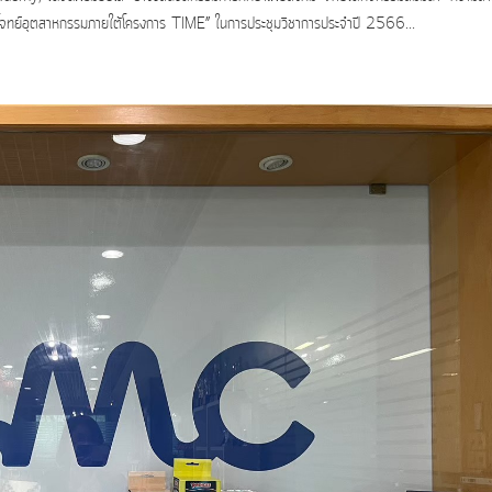
ย์อุตสาหกรรมภายใต้โครงการ TIME” ในการประชุมวิชาการประจําปี 2566...