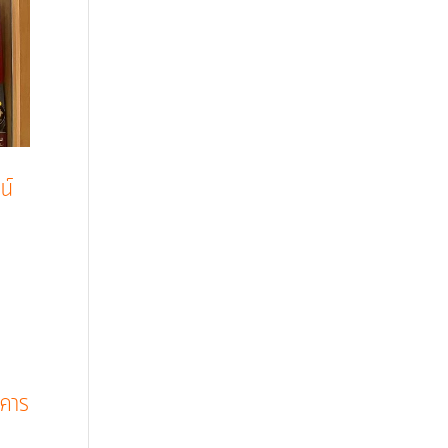
น์
าคาร