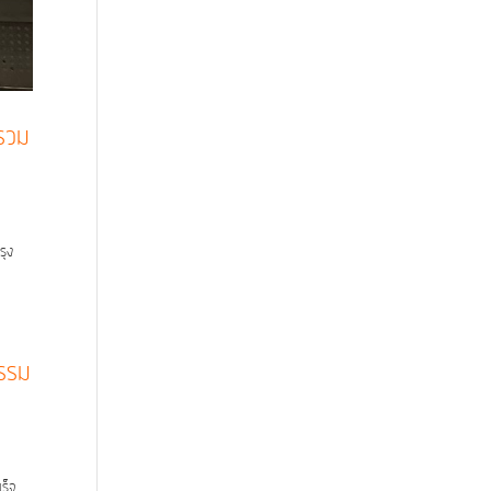
รวม
รุง
กรรม
ร็จ