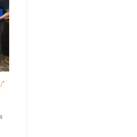
น”
ng