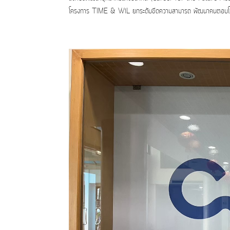
โครงการ TIME & WiL ยกระดับขีดความสามารถ พัฒนาคนตอบโจท